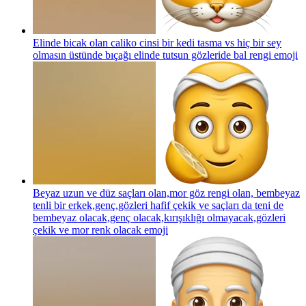
Elinde bicak olan caliko cinsi bir kedi tasma vs hiç bir sey
olmasın üstünde bıçağı elinde tutsun gözleride bal rengi
emoji
Beyaz uzun ve düz saçları olan,mor göz rengi olan, bembeyaz
tenli bir erkek,genç,gözleri hafif çekik ve saçları da teni de
bembeyaz olacak,genç olacak,kırışıklığı olmayacak,gözleri
çekik ve mor renk olacak
emoji