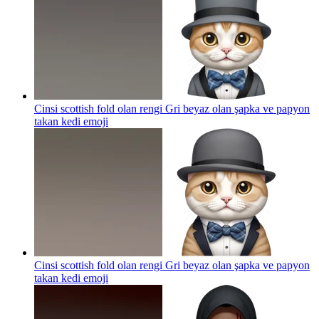
Cinsi scottish fold olan rengi Gri beyaz olan şapka ve papyon
takan kedi
emoji
Cinsi scottish fold olan rengi Gri beyaz olan şapka ve papyon
takan kedi
emoji