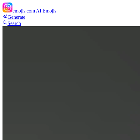
emojis.com
AI Emojis
Generate
Search