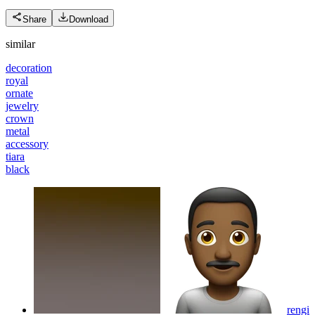
Share
Download
similar
decoration
royal
ornate
jewelry
crown
metal
accessory
tiara
black
rengi