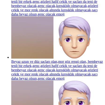
tenli bir erkek,genç,gözleri hafif çekik ve saçları da teni de
bembeyaz olacak,genç olacak,kırışıklığı olmayacak,gözleri
çekik ve mor renk olacak,alnında kırışıklık olmayacak,saçı
daha beyaz olsun,genç olacak
emoji
Beyaz uzun ve düz saçları olan,mor göz rengi olan, bembeyaz
tenli bir erkek,genç,gözleri hafif çekik ve saçları da teni de
bembeyaz olacak,genç olacak,kırışıklığı olmayacak,gözleri
çekik ve mor renk olacak,alnında kırışıklık olmayacak,saçı
daha beyaz olsun,genç olacak
emoji