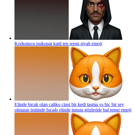
Korkutucu psikopat katil ten rengi siyah
emoji
Elinde bicak olan caliko cinsi bir kedi tasma vs hiç bir sey
olmasın üstünde bıçağı elinde tutsun gözleride bal rengi
emoji