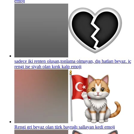
emoji
sadece iki renten oluşan,tonlama olmayan, dış hatları beyaz. iç
rengi ise siyah olan kırık kalp
emoji
Rengi gri beyaz olan türk bayrağı sallayan kedi
emoji