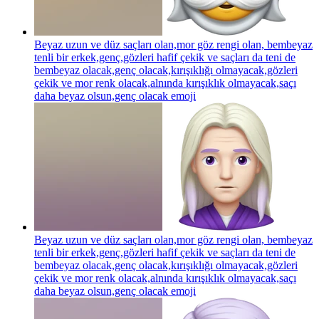
Beyaz uzun ve düz saçları olan,mor göz rengi olan, bembeyaz
tenli bir erkek,genç,gözleri hafif çekik ve saçları da teni de
bembeyaz olacak,genç olacak,kırışıklığı olmayacak,gözleri
çekik ve mor renk olacak,alnında kırışıklık olmayacak,saçı
daha beyaz olsun,genç olacak
emoji
Beyaz uzun ve düz saçları olan,mor göz rengi olan, bembeyaz
tenli bir erkek,genç,gözleri hafif çekik ve saçları da teni de
bembeyaz olacak,genç olacak,kırışıklığı olmayacak,gözleri
çekik ve mor renk olacak,alnında kırışıklık olmayacak,saçı
daha beyaz olsun,genç olacak
emoji