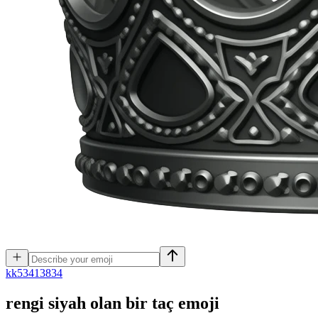
k
k53413834
rengi siyah olan bir taç
emoji