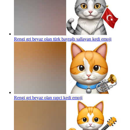
Rengi gri beyaz olan türk bayrağı sallayan kedi
emoji
Rengi gri beyaz olan rapci kedi
emoji