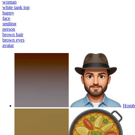
woman
white tank top
happy
face
smiling
person
brown hair
brown eyes
avatar
Hombr