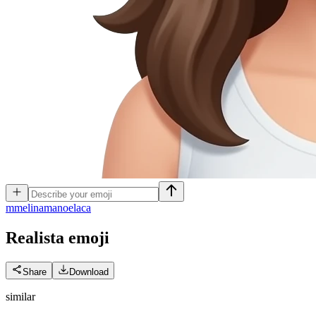
m
melinamanoelaca
Realista
emoji
Share
Download
similar