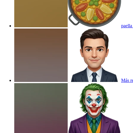
paella 
Más re