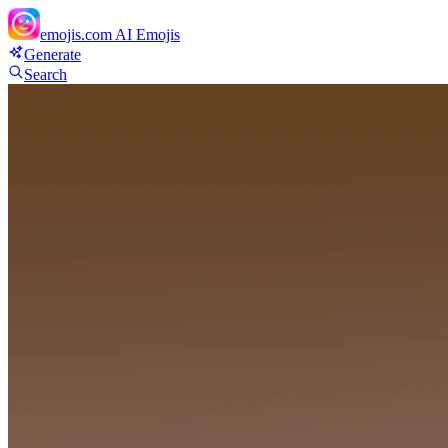
emojis.com
AI Emojis
Generate
Search