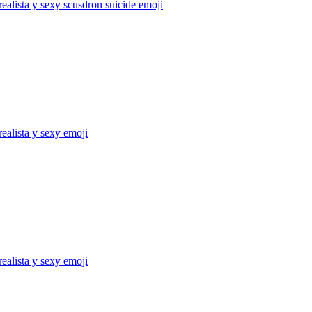
realista y sexy scusdron suicide
emoji
realista y sexy
emoji
realista y sexy
emoji