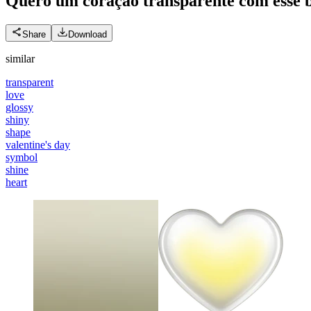
Quero um coração transparente com esse 
Share
Download
similar
transparent
love
glossy
shiny
shape
valentine's day
symbol
shine
heart