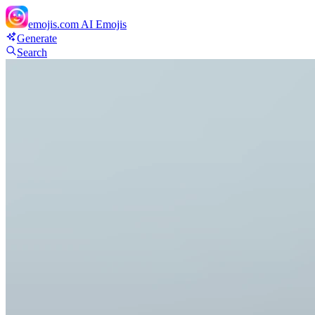
emojis.com
AI Emojis
Generate
Search