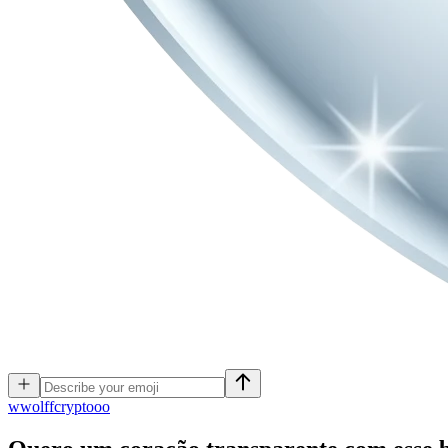
w
wolffcryptooo