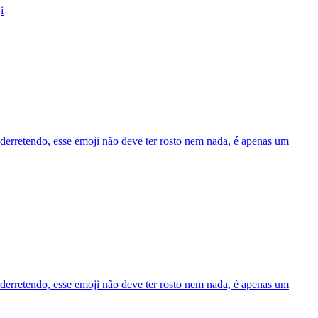
i
derretendo, esse emoji não deve ter rosto nem nada, é apenas um
derretendo, esse emoji não deve ter rosto nem nada, é apenas um