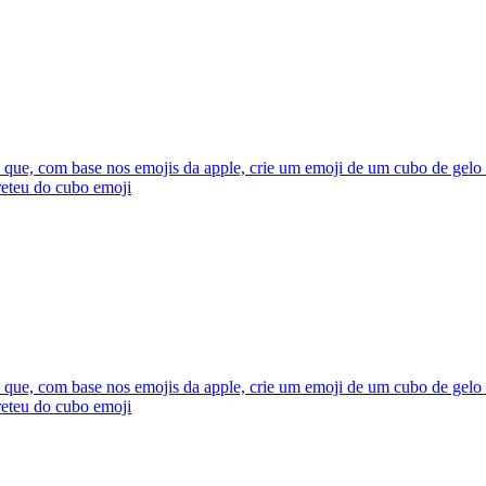
que, com base nos emojis da apple, crie um emoji de um cubo de gelo 
eteu do cubo
emoji
que, com base nos emojis da apple, crie um emoji de um cubo de gelo 
eteu do cubo
emoji