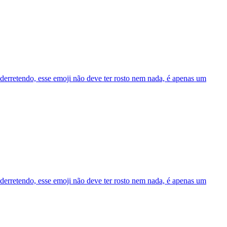
derretendo, esse emoji não deve ter rosto nem nada, é apenas um
derretendo, esse emoji não deve ter rosto nem nada, é apenas um