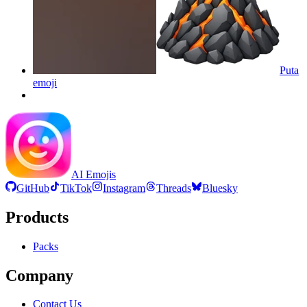
Puta
emoji
AI Emojis
GitHub
TikTok
Instagram
Threads
Bluesky
Products
Packs
Company
Contact Us