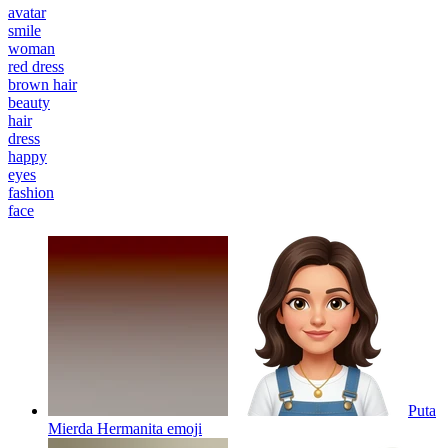
avatar
smile
woman
red dress
brown hair
beauty
hair
dress
happy
eyes
fashion
face
Puta
Mierda Hermanita
emoji