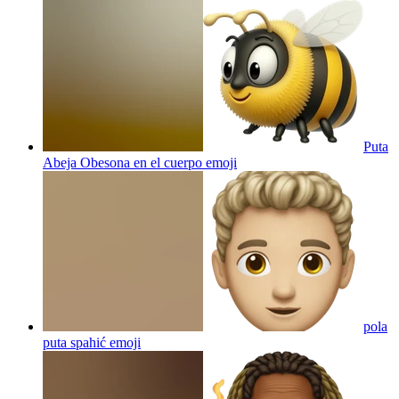
Puta
Abeja Obesona en el cuerpo
emoji
pola
puta spahić
emoji