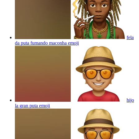
fela
da puta fumando maconha
emoji
hijo
la gran puta
emoji