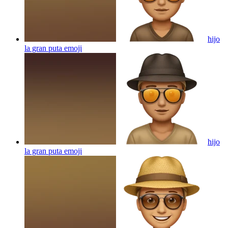
hijo
la gran puta
emoji
hijo
la gran puta
emoji