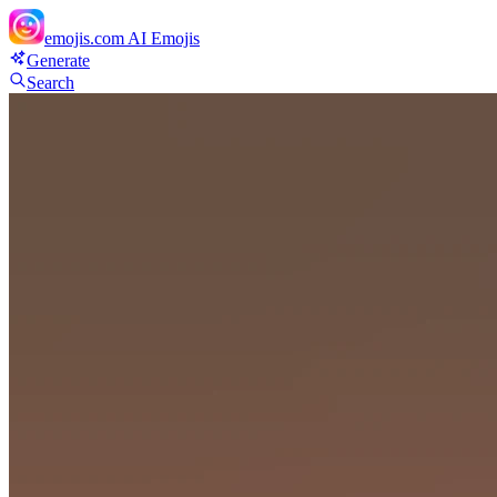
emojis.com
AI Emojis
Generate
Search