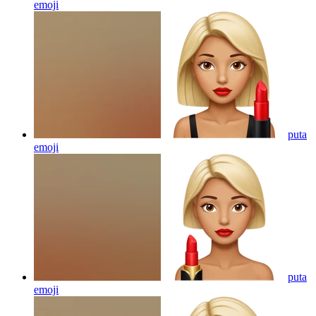
emoji
puta
emoji
puta
emoji