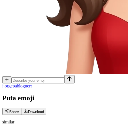
j
jorgepabloguerr
Puta
emoji
Share
Download
similar