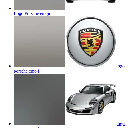
Logo Porsche
emoji
logo
porsche
emoji
logo