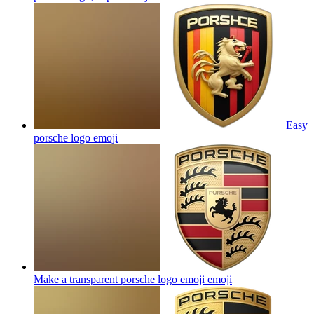
Easy
porsche logo
emoji
Make a transparent porsche logo emoji
emoji