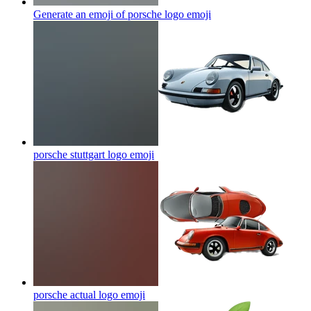
Generate an emoji of porsche logo
emoji
porsche stuttgart logo
emoji
porsche actual logo
emoji