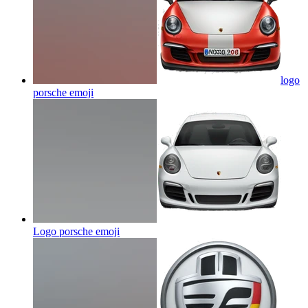
logo
porsche
emoji
Logo porsche
emoji