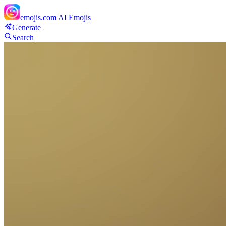
emojis.com
AI Emojis
Generate
Search