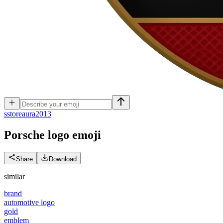
s
storeaura2013
Porsche logo
emoji
Share
Download
similar
brand
automotive logo
gold
emblem