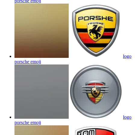
porsche
emoji
logo
porsche
emoji
logo
porsche
emoji