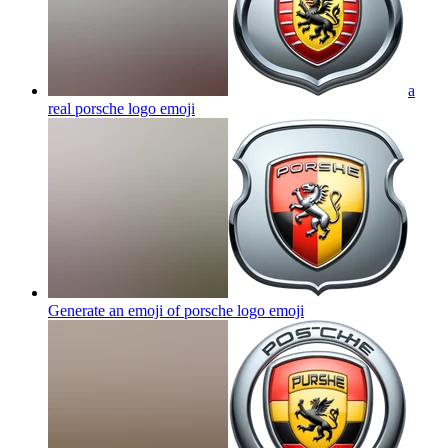
a
real porsche logo
emoji
Generate an emoji of porsche logo
emoji