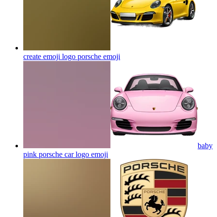
create emoji logo porsche
emoji
baby
pink porsche car logo
emoji