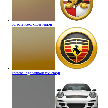
porsche logo, clipart
emoji
Porsche logo without text
emoji