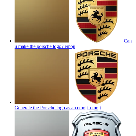
Can
u make the porsche logo?
emoji
Generate the Porsche logo as an emoji.
emoji