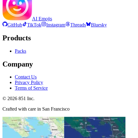
AI Emojis
GitHub
TikTok
Instagram
Threads
Bluesky
Products
Packs
Company
Contact Us
Privacy Policy
Terms of Service
©
2026
851 Inc.
Crafted with care in San Francisco