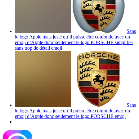
Sans
le logo Apple mais juste qu’il puisse être confondu avec un
emoji d’Apple donc seulement le logo PORSCHE simplifier
sans trop de détail
emoji
Sans
le logo Apple mais juste qu’il puisse être confondu avec un
emoji d’Apple donc seulement le logo PORSCHE
emoji