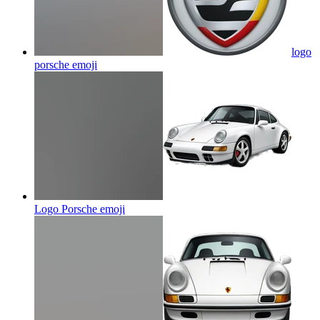
logo
porsche
emoji
Logo Porsche
emoji