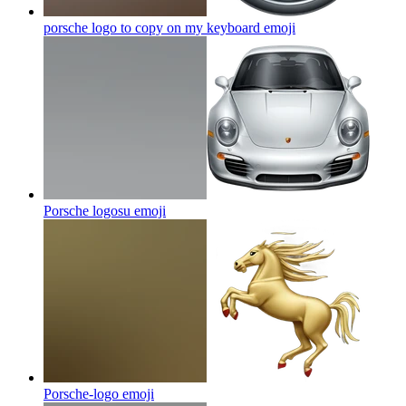
porsche logo to copy on my keyboard
emoji
Porsche logosu
emoji
Porsche-logo
emoji