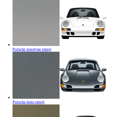
Porsche logotype
emoji
Porsche-logo
emoji