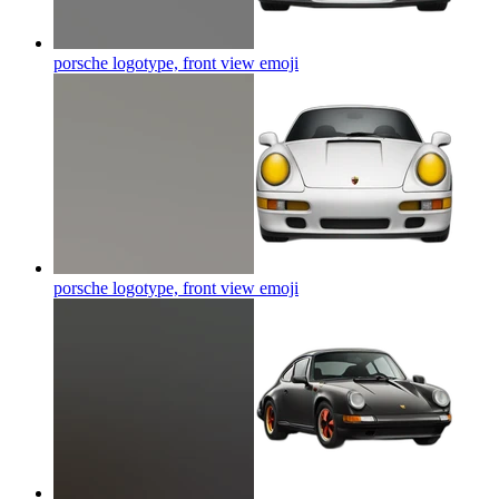
porsche logotype, front view
emoji
porsche logotype, front view
emoji