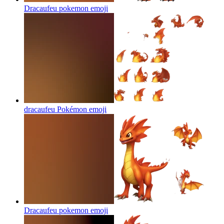
Dracaufeu pokemon
emoji
dracaufeu Pokémon
emoji
Dracaufeu pokemon
emoji