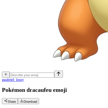
g
gabriel_lossy
Pokémon dracaufeu
emoji
Share
Download