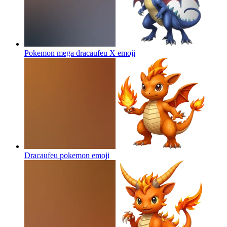
Pokemon mega dracaufeu X
emoji
Dracaufeu pokemon
emoji