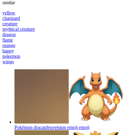
similar
yellow
charizard
creature
mythical creature
dragon
flame
orange
happy
pokemon
wings
Pokémon dracaufeuvetsion emoji
emoji