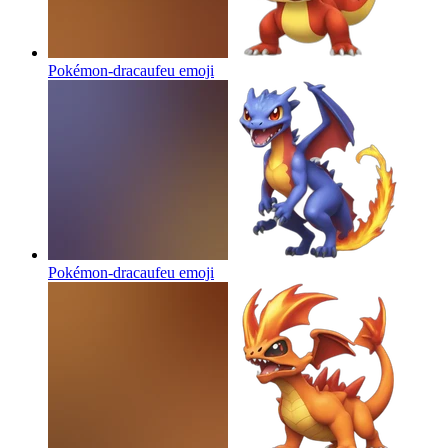
Pokémon-dracaufeu
emoji
Pokémon-dracaufeu
emoji