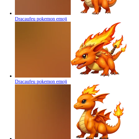
Dracaufeu pokemon
emoji
Dracaufeu pokemon
emoji