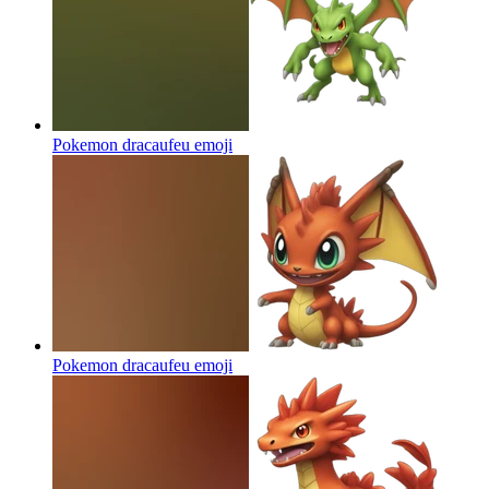
Pokemon dracaufeu
emoji
Pokemon dracaufeu
emoji