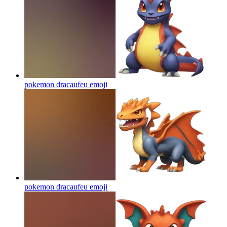
pokemon dracaufeu
emoji
pokemon dracaufeu
emoji