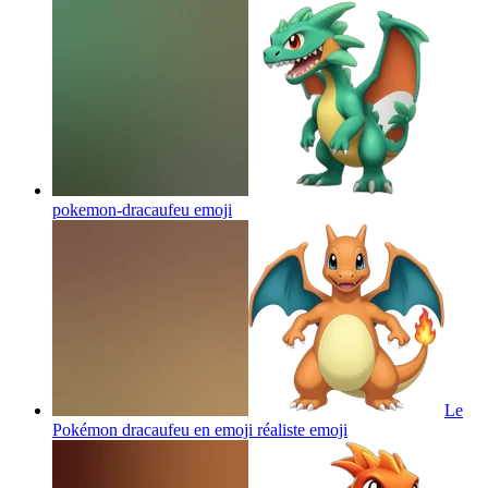
pokemon-dracaufeu
emoji
Le
Pokémon dracaufeu en emoji réaliste
emoji