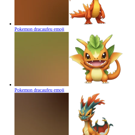
Pokemon dracaufeu
emoji
Pokemon dracaufeu
emoji