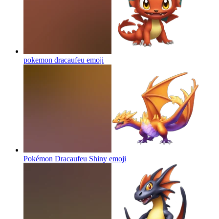
pokemon dracaufeu
emoji
Pokémon Dracaufeu Shiny
emoji