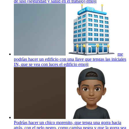
de siso (seguridad y salud en el trabajo)
emoji
me
podrías hacer un edificio con una llave que tengas las iniciales
IN, que se vea con luces el edificio
emoji
Podrías hacer un chico morenito, que tenga una gorra hacia
atrás, con el pelo negro, como camisa negra y que la gorra sea