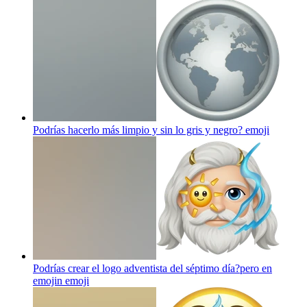
Podrías hacerlo más limpio y sin lo gris y negro?
emoji
Podrías crear el logo adventista del séptimo día?pero en
emojin
emoji