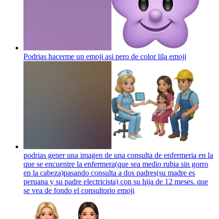
Podrias hacerme un emoji asi pero de color lila
emoji
podrias gener una imagen de una consulta de enfermeria en la
que se encuentre la enfermera(que sea medio rubia sin gorro
en la cabeza)pasando consulta a dos padres(su madre es
peruana y su padre electricista) con su hija de 12 meses. que
se vea de fondo el consultorio
emoji