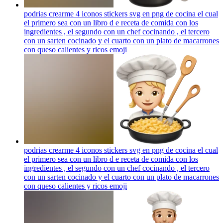
podrias crearme 4 iconos stickers svg en png de cocina el cual
el primero sea con un libro d e receta de comida con los
ingredientes , el segundo con un chef cocinando , el tercero
con un sarten cocinado y el cuarto con un plato de macarrones
con queso calientes y ricos
emoji
podrias crearme 4 iconos stickers svg en png de cocina el cual
el primero sea con un libro d e receta de comida con los
ingredientes , el segundo con un chef cocinando , el tercero
con un sarten cocinado y el cuarto con un plato de macarrones
con queso calientes y ricos
emoji