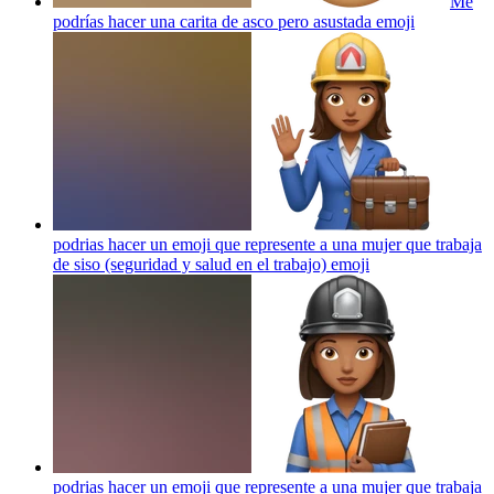
Me
podrías hacer una carita de asco pero asustada
emoji
podrias hacer un emoji que represente a una mujer que trabaja
de siso (seguridad y salud en el trabajo)
emoji
podrias hacer un emoji que represente a una mujer que trabaja