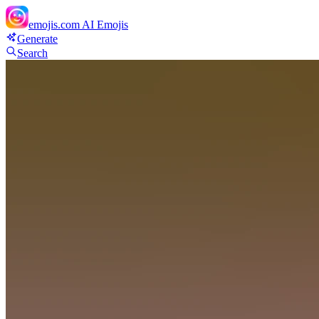
emojis.com
AI Emojis
Generate
Search