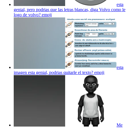
esta
genial, pero podrias que las letras blancas, diga Volvo como le
logo de volvo?
emoji
esta
imagen esta genial, podrias quitarle el texto?
emoji
Me