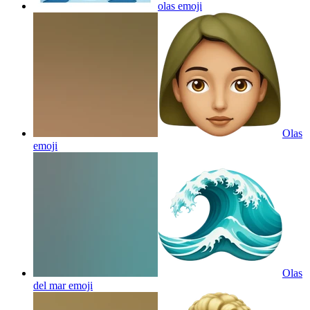
olas
emoji
Olas
emoji
Olas
del mar
emoji