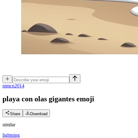
m
mcn2014
playa con olas gigantes
emoji
Share
Download
similar
lightning