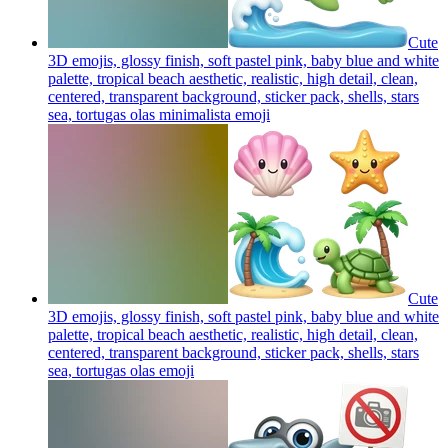
Cute
3D emojis, glossy finish, soft pastel pink, baby blue and white
palette, tropical beach aesthetic, realistic, high detail, clean,
centered, transparent background, sticker pack, shells, stars
sea, tortugas olas minimalista
emoji
Cute
3D emojis, glossy finish, soft pastel pink, baby blue and white
palette, tropical beach aesthetic, realistic, high detail, clean,
centered, transparent background, sticker pack, shells, stars
sea, tortugas olas
emoji