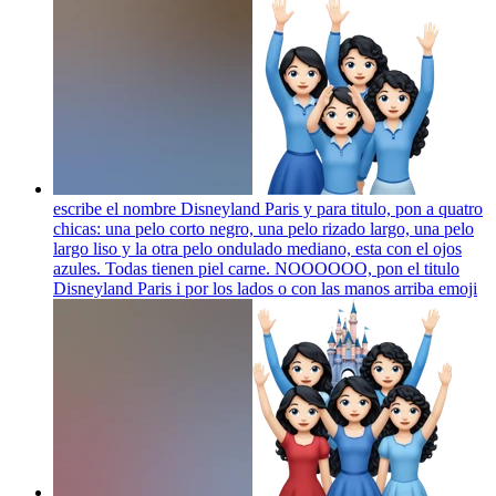
escribe el nombre Disneyland Paris y para titulo, pon a quatro
chicas: una pelo corto negro, una pelo rizado largo, una pelo
largo liso y la otra pelo ondulado mediano, esta con el ojos
azules. Todas tienen piel carne. NOOOOOO, pon el titulo
Disneyland Paris i por los lados o con las manos arriba
emoji