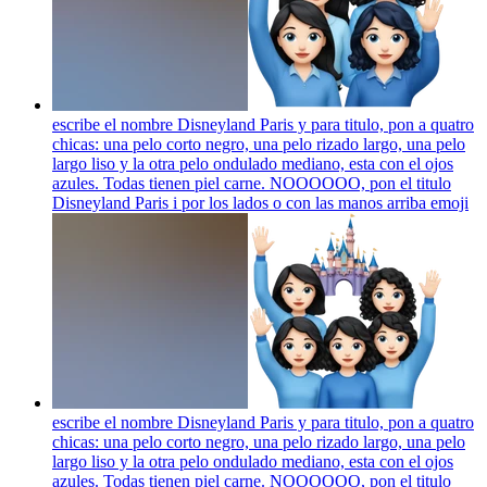
escribe el nombre Disneyland Paris y para titulo, pon a quatro
chicas: una pelo corto negro, una pelo rizado largo, una pelo
largo liso y la otra pelo ondulado mediano, esta con el ojos
azules. Todas tienen piel carne. NOOOOOO, pon el titulo
Disneyland Paris i por los lados o con las manos arriba
emoji
escribe el nombre Disneyland Paris y para titulo, pon a quatro
chicas: una pelo corto negro, una pelo rizado largo, una pelo
largo liso y la otra pelo ondulado mediano, esta con el ojos
azules. Todas tienen piel carne. NOOOOOO, pon el titulo