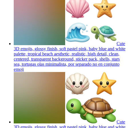
Cute
3D emojis, glossy finish, soft pastel pink, baby blue and white
palette, tropical beach aesthetic, realistic, high detail, clean,
centered, transparent background, sticker pack, shells, stars
sea, tortugas olas minimalista, por separado no en conjunto
emoji
Cute
3D emojis, glossy finish, soft pastel pink, baby blue and white