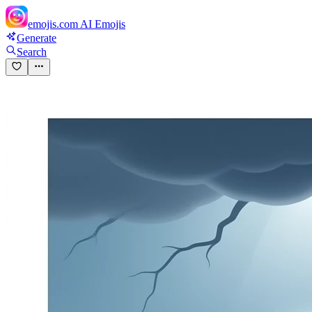
emojis.com
AI Emojis
Generate
Search