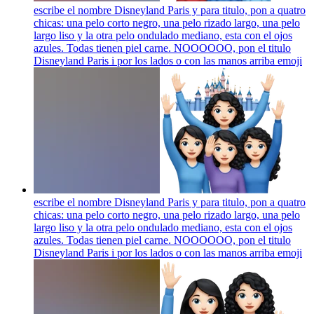
escribe el nombre Disneyland Paris y para titulo, pon a quatro
chicas: una pelo corto negro, una pelo rizado largo, una pelo
largo liso y la otra pelo ondulado mediano, esta con el ojos
azules. Todas tienen piel carne. NOOOOOO, pon el titulo
Disneyland Paris i por los lados o con las manos arriba
emoji
escribe el nombre Disneyland Paris y para titulo, pon a quatro
chicas: una pelo corto negro, una pelo rizado largo, una pelo
largo liso y la otra pelo ondulado mediano, esta con el ojos
azules. Todas tienen piel carne. NOOOOOO, pon el titulo
Disneyland Paris i por los lados o con las manos arriba
emoji