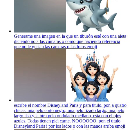
Generame una imagen en la que un tiburón esté con una aleta
diciendo no a las cámaras o como que haciendo referencia
que no le gustan las cámaras o las fotos
emoji
escribe el nombre Disneyland Paris y para titulo, pon a quatro
chicas: una pelo corto negro, una pelo rizado largo, una pelo
largo liso y la otra pelo ondulado mediano, esta con el ojos
azules. Todas tienen piel carne. NOOOOOO, pon el titulo
Disneyland Paris i por los lados o con las manos arriba
emoji