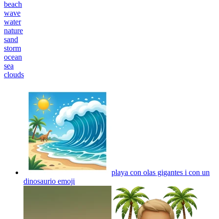
beach
wave
water
nature
sand
storm
ocean
sea
clouds
playa con olas gigantes i con un
dinosaurio
emoji