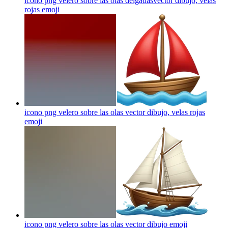
icono png velero sobre las olas delgadasvector dibujo, velas
rojas
emoji
icono png velero sobre las olas vector dibujo, velas rojas
emoji
icono png velero sobre las olas vector dibujo
emoji