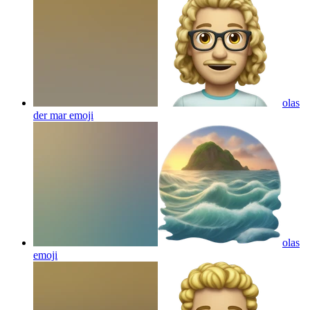
olas
der mar
emoji
olas
emoji