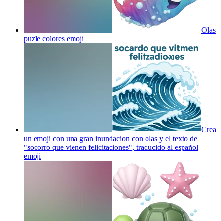
Olas
puzle colores
emoji
Crea
un emoji con una gran inundacion con olas y el texto de
"socorro que vienen felicitaciones", traducido al español
emoji