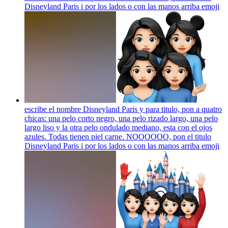
Disneyland Paris i por los lados o con las manos arriba
emoji
escribe el nombre Disneyland Paris y para titulo, pon a quatro
chicas: una pelo corto negro, una pelo rizado largo, una pelo
largo liso y la otra pelo ondulado mediano, esta con el ojos
azules. Todas tienen piel carne. NOOOOOO, pon el titulo
Disneyland Paris i por los lados o con las manos arriba
emoji