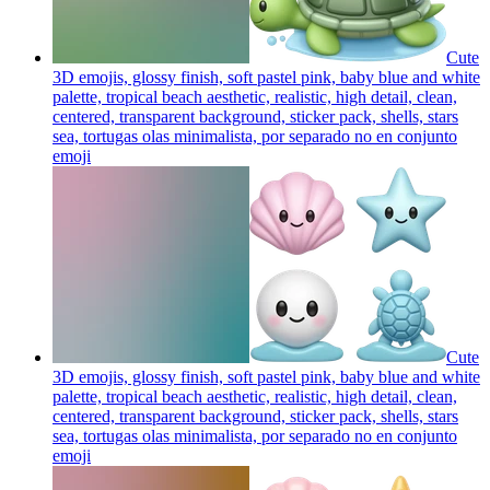
Cute
3D emojis, glossy finish, soft pastel pink, baby blue and white
palette, tropical beach aesthetic, realistic, high detail, clean,
centered, transparent background, sticker pack, shells, stars
sea, tortugas olas minimalista, por separado no en conjunto
emoji
Cute
3D emojis, glossy finish, soft pastel pink, baby blue and white
palette, tropical beach aesthetic, realistic, high detail, clean,
centered, transparent background, sticker pack, shells, stars
sea, tortugas olas minimalista, por separado no en conjunto
emoji