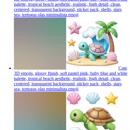
palette, tropical beach aesthetic, realistic, high detail, clean,
centered, transparent background, sticker pack, shells, stars
sea, tortugas olas minimalista
emoji
Cute
3D emojis, glossy finish, soft pastel pink, baby blue and white
palette, tropical beach aesthetic, realistic, high detail, clean,
centered, transparent background, sticker pack, shells, stars
sea, tortugas olas minimalista
emoji