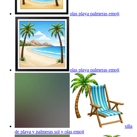
olas playa palmeras
emoji
olas playa palmeras
emoji
silla
de playa y palmeras sol y olas
emoji