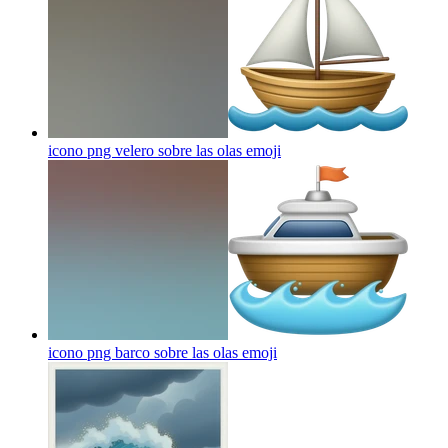
icono png velero sobre las olas
emoji
icono png barco sobre las olas
emoji