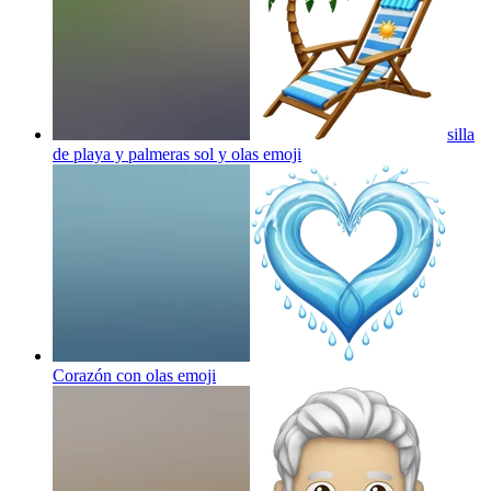
silla
de playa y palmeras sol y olas
emoji
Corazón con olas
emoji