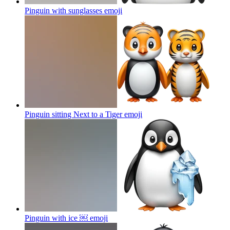
Pinguin with sunglasses
emoji
Pinguin sitting Next to a Tiger
emoji
Pinguin with ice ￼
emoji