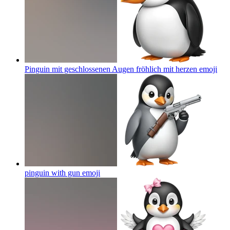
Pinguin mit geschlossenen Augen fröhlich mit herzen
emoji
pinguin with gun
emoji