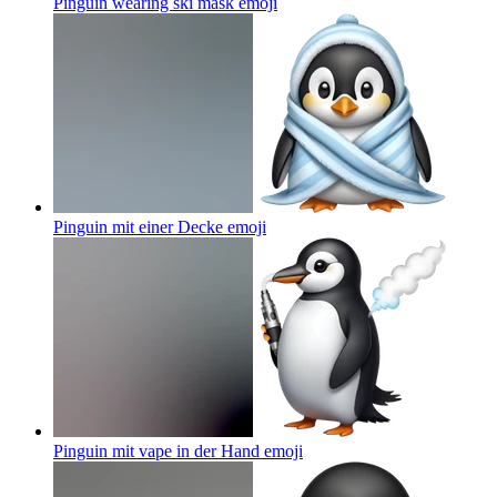
Pinguin wearing ski mask
emoji
Pinguin mit einer Decke
emoji
Pinguin mit vape in der Hand
emoji