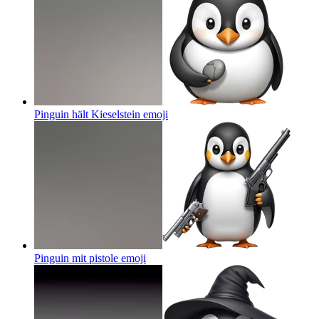
Pinguin hält Kieselstein
emoji
Pinguin mit pistole
emoji