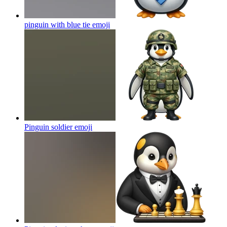
pinguin with blue tie
emoji
Pinguin soldier
emoji