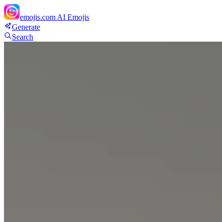
emojis.com
AI Emojis
Generate
Search