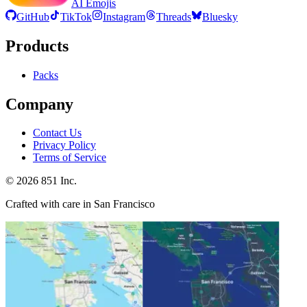
AI Emojis
GitHub
TikTok
Instagram
Threads
Bluesky
Products
Packs
Company
Contact Us
Privacy Policy
Terms of Service
©
2026
851 Inc.
Crafted with care in San Francisco