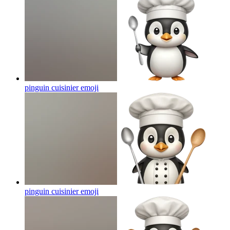
pinguin cuisinier
emoji
pinguin cuisinier
emoji