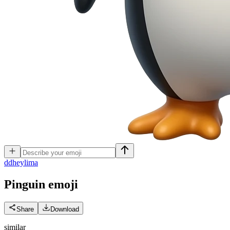
d
dheylima
Pinguin
emoji
Share
Download
similar