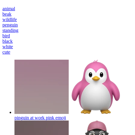
animal
beak
wildlife
penguin
standing
bird
black
white
cute
pinguin at work pink
emoji