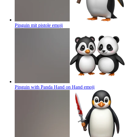
Pinguin mit pistole
emoji
Pinguin with Panda Hand on Hand
emoji