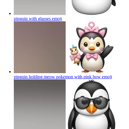
pinguin with glasses
emoji
pinguin holding meow pokemon with pink bow
emoji