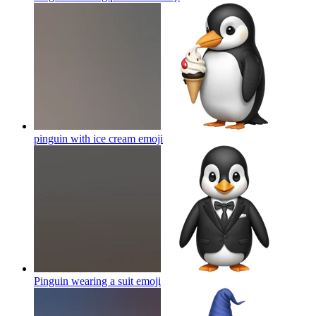
pinguin with ice cream
emoji
Pinguin wearing a suit
emoji