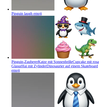
Pinguin laugh
emoji
Pinguin-ZaubererKatze mit SonnenbrilleCupcake mit rosa
GlasurHai mit ZylinderDinosaurier auf einem Skateboard
emoji