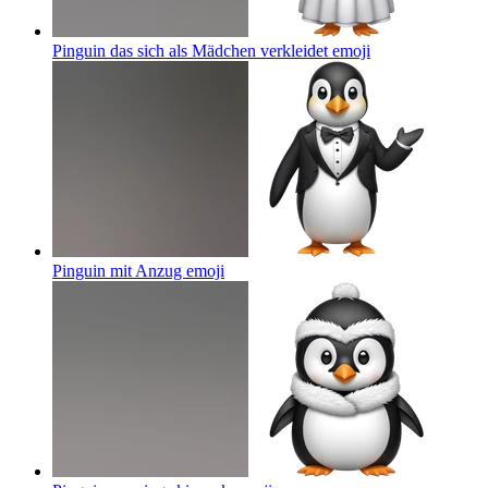
Pinguin das sich als Mädchen verkleidet
emoji
Pinguin mit Anzug
emoji