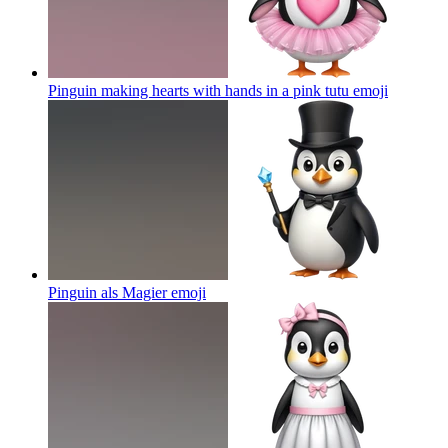
Pinguin making hearts with hands in a pink tutu
emoji
Pinguin als Magier
emoji