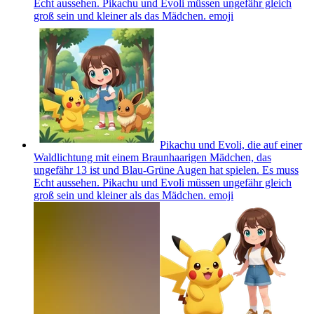
Echt aussehen. Pikachu und Evoli müssen ungefähr gleich
groß sein und kleiner als das Mädchen.
emoji
Pikachu und Evoli, die auf einer
Waldlichtung mit einem Braunhaarigen Mädchen, das
ungefähr 13 ist und Blau-Grüne Augen hat spielen. Es muss
Echt aussehen. Pikachu und Evoli müssen ungefähr gleich
groß sein und kleiner als das Mädchen.
emoji