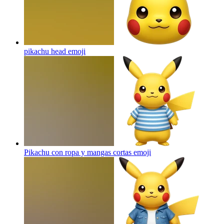
pikachu head
emoji
Pikachu con ropa y mangas cortas
emoji