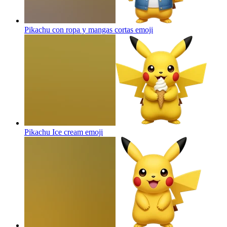
Pikachu con ropa y mangas cortas
emoji
Pikachu Ice cream
emoji