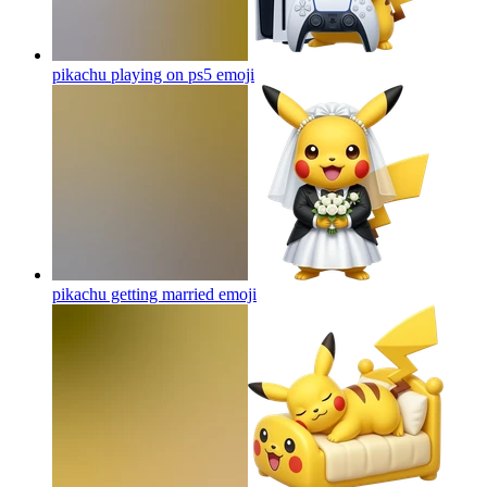
pikachu playing on ps5
emoji
pikachu getting married
emoji