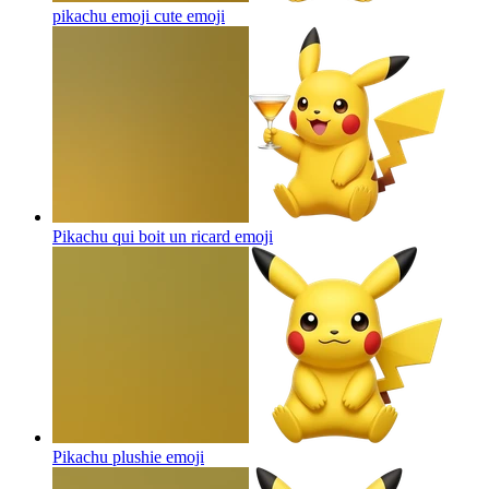
pikachu emoji cute
emoji
Pikachu qui boit un ricard
emoji
Pikachu plushie
emoji