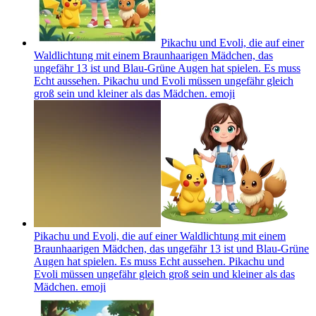
Pikachu und Evoli, die auf einer
Waldlichtung mit einem Braunhaarigen Mädchen, das
ungefähr 13 ist und Blau-Grüne Augen hat spielen. Es muss
Echt aussehen. Pikachu und Evoli müssen ungefähr gleich
groß sein und kleiner als das Mädchen.
emoji
Pikachu und Evoli, die auf einer Waldlichtung mit einem
Braunhaarigen Mädchen, das ungefähr 13 ist und Blau-Grüne
Augen hat spielen. Es muss Echt aussehen. Pikachu und
Evoli müssen ungefähr gleich groß sein und kleiner als das
Mädchen.
emoji