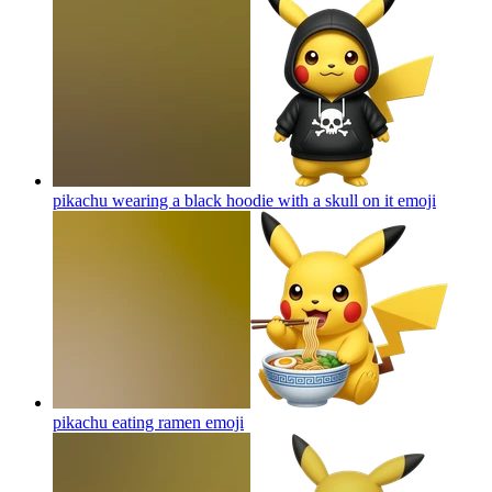
pikachu wearing a black hoodie with a skull on it
emoji
pikachu eating ramen
emoji