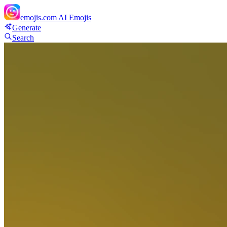
emojis.com
AI Emojis
Generate
Search