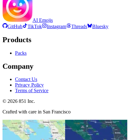
AI Emojis
GitHub
TikTok
Instagram
Threads
Bluesky
Products
Packs
Company
Contact Us
Privacy Policy
Terms of Service
©
2026
851 Inc.
Crafted with care in San Francisco