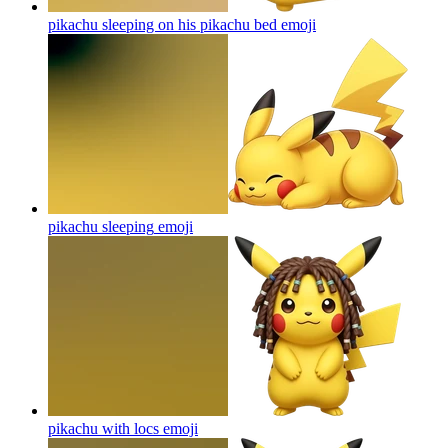
pikachu sleeping on his pikachu bed
emoji
pikachu sleeping
emoji
pikachu with locs
emoji