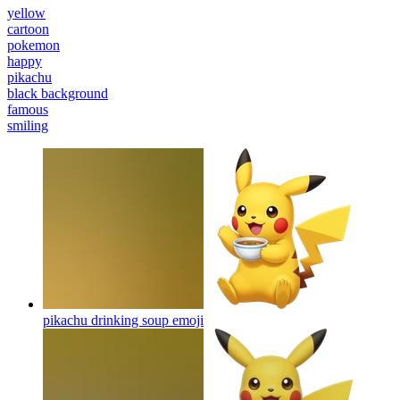
yellow
cartoon
pokemon
happy
pikachu
black background
famous
smiling
pikachu drinking soup
emoji