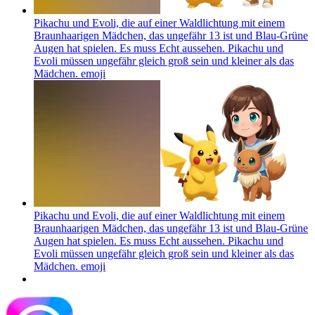
Pikachu und Evoli, die auf einer Waldlichtung mit einem
Braunhaarigen Mädchen, das ungefähr 13 ist und Blau-Grüne
Augen hat spielen. Es muss Echt aussehen. Pikachu und
Evoli müssen ungefähr gleich groß sein und kleiner als das
Mädchen.
emoji
Pikachu und Evoli, die auf einer Waldlichtung mit einem
Braunhaarigen Mädchen, das ungefähr 13 ist und Blau-Grüne
Augen hat spielen. Es muss Echt aussehen. Pikachu und
Evoli müssen ungefähr gleich groß sein und kleiner als das
Mädchen.
emoji