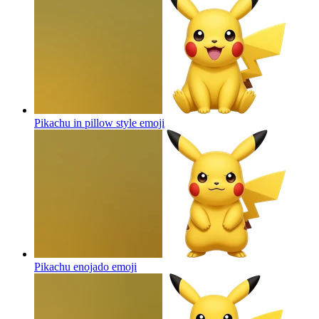
Pikachu in pillow style
emoji
Pikachu enojado
emoji