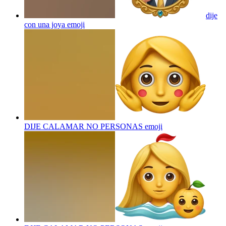
dije
con una joya
emoji
DIJE CALAMAR NO PERSONAS
emoji