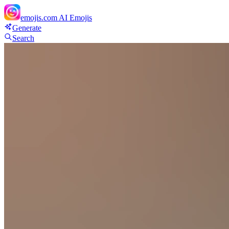
emojis.com
AI Emojis
Generate
Search