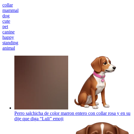
collar
mammal
dog
cute
pet
canine
happy
standing
animal
Perro salchicha de color marron entero con collar rosa y en su
dije que diga “Luli”
emoji