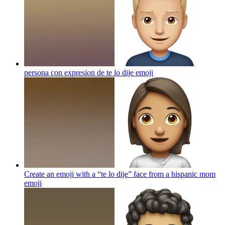
persona con expresion de te lo dije
emoji
Create an emoji with a “te lo dije” face from a hispanic mom
emoji