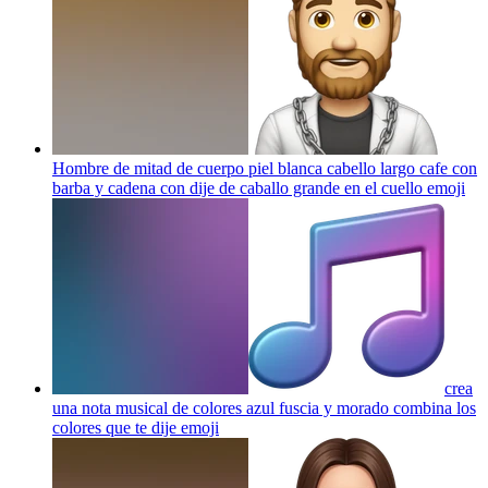
Hombre de mitad de cuerpo piel blanca cabello largo cafe con
barba y cadena con dije de caballo grande en el cuello
emoji
crea
una nota musical de colores azul fuscia y morado combina los
colores que te dije
emoji