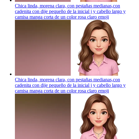
Chica linda, morena clara, con pestañas medianas,con
cadenita con dije pequeño de la inicial j y cabello largo y
camisa manga corta de un color rosa claro
emoji
Chica linda, morena clara, con pestañas medianas,con
cadenita con dije pequeño de la inicial j y cabello largo y
camisa manga corta de un color rosa claro
emoji