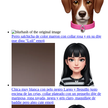
Perro salchicha de color marron con collar rosa y en su dije
que diga “Luli”
emoji
Chica muy blanca con pelo negro Largo y flequillo justo
encima de las cejas, collar plateado con un pequeño dije de
mariposa, ropa rayada, negra y gris claro, maquillaje de
baddie pero algo cute
emoji