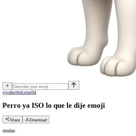
y
yoiberbriceno94
Perro ya ISO lo que le dije
emoji
Share
Download
similar