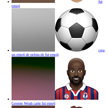
fut
emoji
crea
un emoji de pelota de fut
emoji
George Weah carte fut
emoji