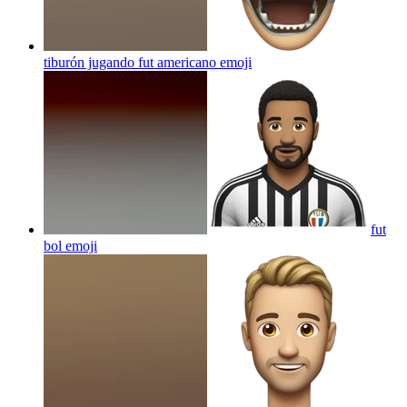
tiburón jugando fut americano
emoji
fut
bol
emoji