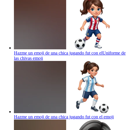
Hazme un emoji de una chica jugando fut con elUniforme de
las chivas
emoji
Hazme un emoji de una chica jugando fut con el
emoji