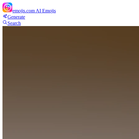
emojis.com
AI Emojis
Generate
Search