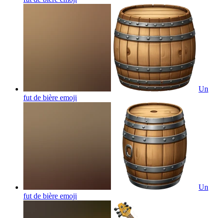
Un
fut de bière
emoji
Un
fut de bière
emoji