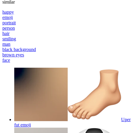
similar
happy
emoji
portrait
person
hair
smiling
man
black background
brown eyes
face
Uper
fut
emoji