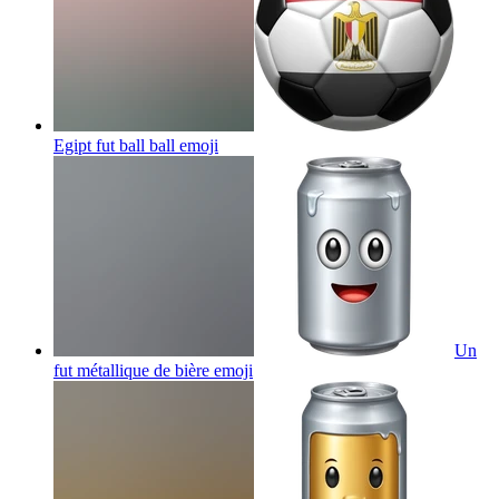
Egipt fut ball ball
emoji
Un
fut métallique de bière
emoji