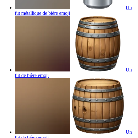
Un
fut métallique de bière
emoji
Un
fut de bière
emoji
Un
fut de bière
emoji