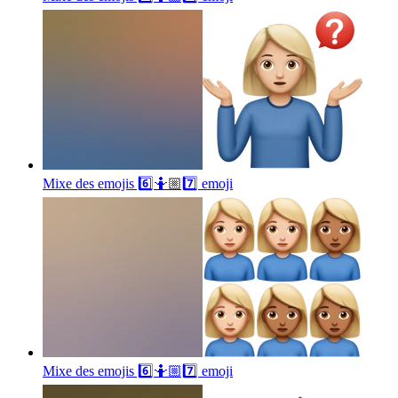
Mixe des emojis 6️⃣🤷🏼7️⃣
emoji
Mixe des emojis 6️⃣🤷🏼7️⃣
emoji