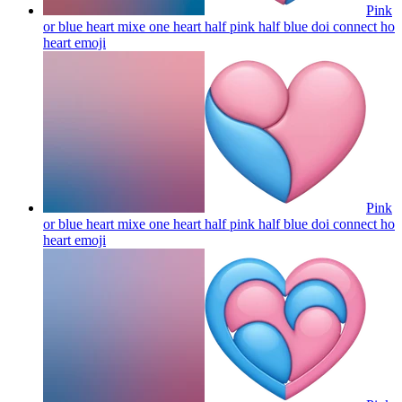
Pink
or blue heart mixe one heart half pink half blue doi connect ho
heart
emoji
Pink
or blue heart mixe one heart half pink half blue doi connect ho
heart
emoji