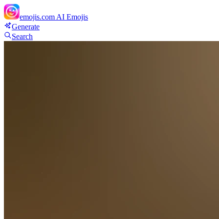
emojis.com
AI Emojis
Generate
Search