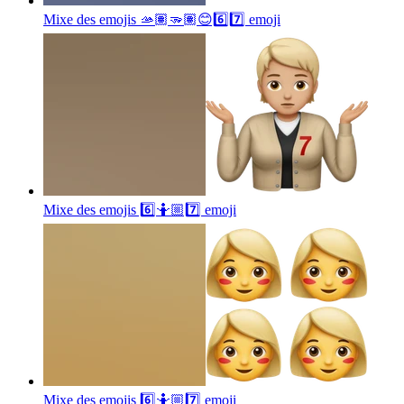
Mixe des emojis 🫴🏽🫳🏽😊6️⃣7️⃣
emoji
Mixe des emojis 6️⃣🤷🏼7️⃣
emoji
Mixe des emojis 6️⃣🤷🏼7️⃣
emoji