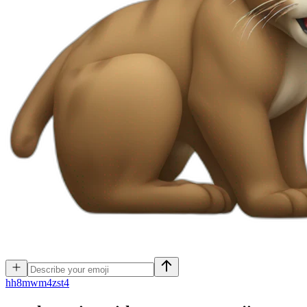
h
h8mwm4zst4