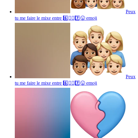
Peux
tu me faire le mixe entre 6️⃣🤷‍♂️7️⃣😜
emoji
Peux
tu me faire le mixe entre 6️⃣🤷‍♂️7️⃣😜
emoji