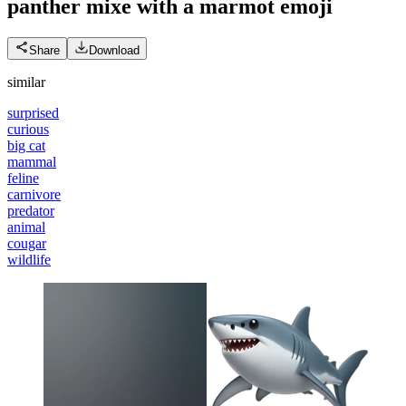
panther mixe with a marmot
emoji
Share
Download
similar
surprised
curious
big cat
mammal
feline
carnivore
predator
animal
cougar
wildlife