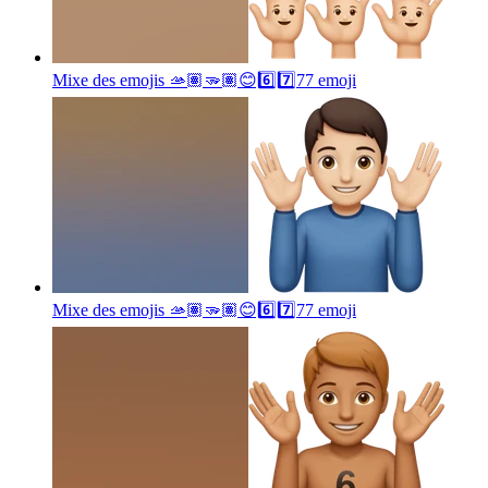
Mixe des emojis 🫴🏽🫳🏽😊6️⃣7️⃣77
emoji
Mixe des emojis 🫴🏽🫳🏽😊6️⃣7️⃣77
emoji