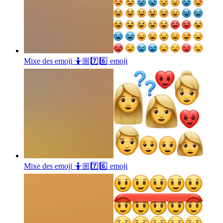
Mixe des emoji 🤷🏼7️⃣6️⃣
emoji
Mixe des emoji 🤷🏼7️⃣6️⃣
emoji