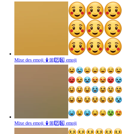
Mixe des emoji 🤷🏼7️⃣6️⃣
emoji
Mixe des emoji 🤷🏼7️⃣6️⃣
emoji