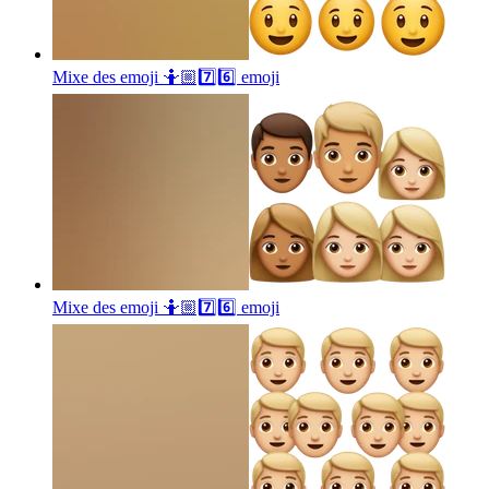
Mixe des emoji 🤷🏼7️⃣6️⃣
emoji
Mixe des emoji 🤷🏼7️⃣6️⃣
emoji