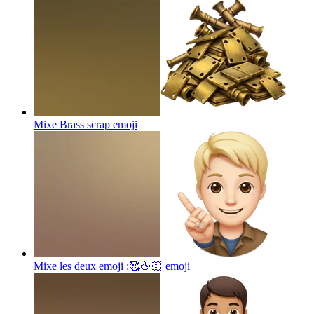
Mixe Brass scrap
emoji
Mixe les deux emoji :🥰🖕🏻
emoji