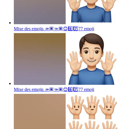
Mixe des emojis 🫴🏽🫳🏽😊6️⃣7️⃣77
emoji
Mixe des emojis 🫴🏽🫳🏽😊6️⃣7️⃣77
emoji