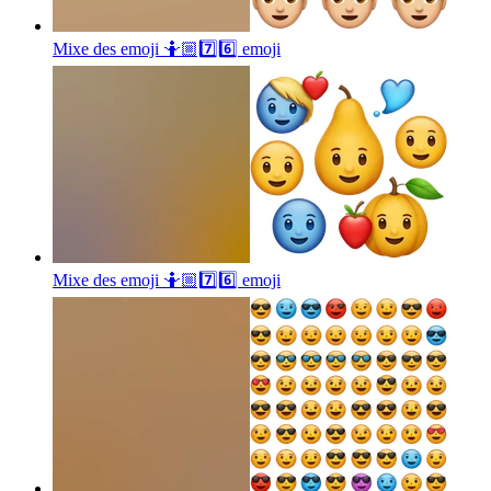
Mixe des emoji 🤷🏼7️⃣6️⃣
emoji
Mixe des emoji 🤷🏼7️⃣6️⃣
emoji