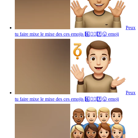
Peux
tu faire mixe le mixe des ces emojis 6️⃣🤷‍♂️7️⃣😜
emoji
Peux
tu faire mixe le mixe des ces emojis 6️⃣🤷‍♂️7️⃣😜
emoji