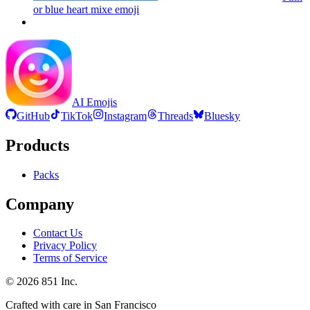
or blue heart mixe
emoji
AI Emojis
GitHub
TikTok
Instagram
Threads
Bluesky
Products
Packs
Company
Contact Us
Privacy Policy
Terms of Service
©
2026
851 Inc.
Crafted with care in San Francisco