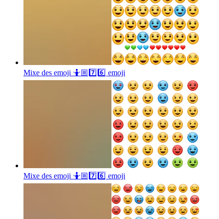
Mixe des emoji 🤷🏼7️⃣6️⃣
emoji
Mixe des emoji 🤷🏼7️⃣6️⃣
emoji