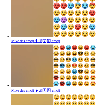
Mixe des emoji 🤷🏼7️⃣6️⃣
emoji
Mixe des emoji 🤷🏼7️⃣6️⃣
emoji