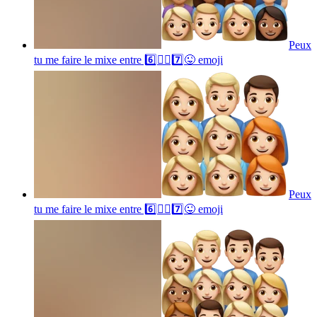
Peux
tu me faire le mixe entre 6️⃣🤷‍♂️7️⃣😜
emoji
Peux
tu me faire le mixe entre 6️⃣🤷‍♂️7️⃣😜
emoji