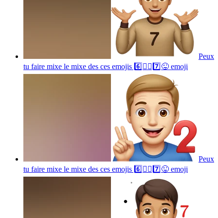
Peux
tu faire mixe le mixe des ces emojis 6️⃣🤷‍♂️7️⃣😜
emoji
Peux
tu faire mixe le mixe des ces emojis 6️⃣🤷‍♂️7️⃣😜
emoji