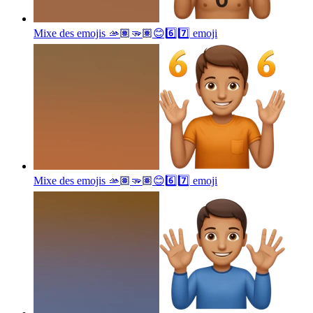
Mixe des emojis 🫴🏽🫳🏽😊6️⃣7️⃣
emoji
Mixe des emojis 🫴🏽🫳🏽😊6️⃣7️⃣
emoji