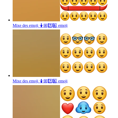
Mixe des emoji 🤷🏼7️⃣6️⃣
emoji
Mixe des emoji 🤷🏼7️⃣6️⃣
emoji