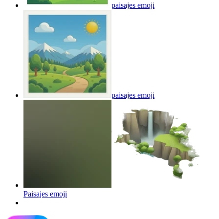
paisajes
emoji
paisajes
emoji
Paisajes
emoji