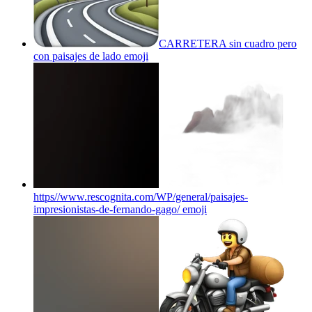
CARRETERA sin cuadro pero
con paisajes de lado
emoji
https//www.rescognita.com/WP/general/paisajes-
impresionistas-de-fernando-gago/
emoji