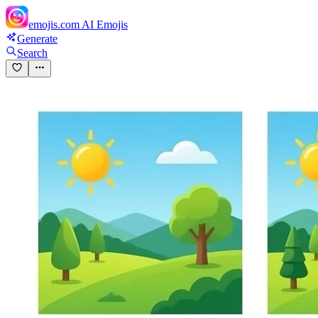
emojis.com
AI Emojis
Generate
Search