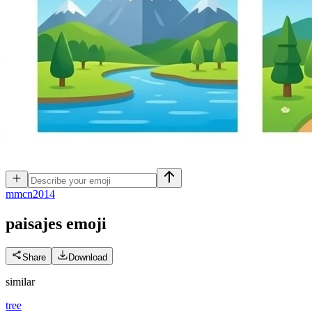
m
mcn2014
paisajes
emoji
Share
Download
similar
tree