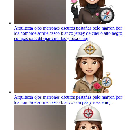
Arquitecta ojos marrones oscuros pestañas pelo marron por
los hombros sonrie casco blanco jersey de cuello alto negro
compás pars dibujar circulos y rosa
emoji
Arquitecta ojos marrones oscuros pestañas pelo marron por
los hombros sonrie casco blanco compás y rosa
emoji