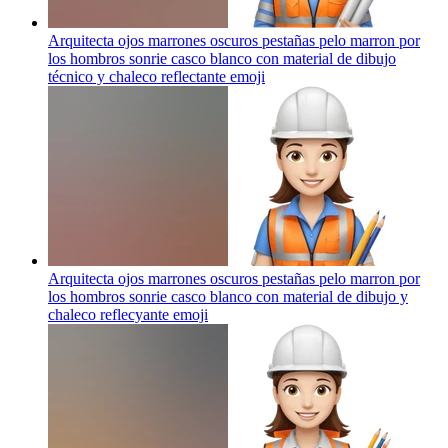
Arquitecta ojos marrones oscuros pestañas pelo marron por
los hombros sonrie casco blanco con material de dibujo
técnico y chaleco reflectante
emoji
Arquitecta ojos marrones oscuros pestañas pelo marron por
los hombros sonrie casco blanco con material de dibujo y
chaleco reflecyante
emoji