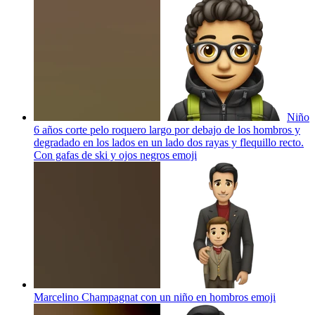
Niño
6 años corte pelo roquero largo por debajo de los hombros y
degradado en los lados en un lado dos rayas y flequillo recto.
Con gafas de ski y ojos negros
emoji
Marcelino Champagnat con un niño en hombros
emoji