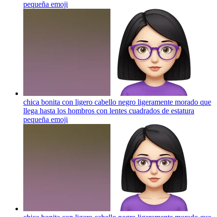
pequeña
emoji
chica bonita con ligero cabello negro ligeramente morado que
llega hasta los hombros con lentes cuadrados de estatura
pequeña
emoji