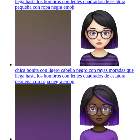
llega hasta los hombros con lentes cuadrados de estatura
pequeña con ropa negra
emoji
chica bonita con ligero cabello negro con rayas moradas que
llega hasta los hombros con lentes cuadrados de estatura
pequeña con ropa negra
emoji