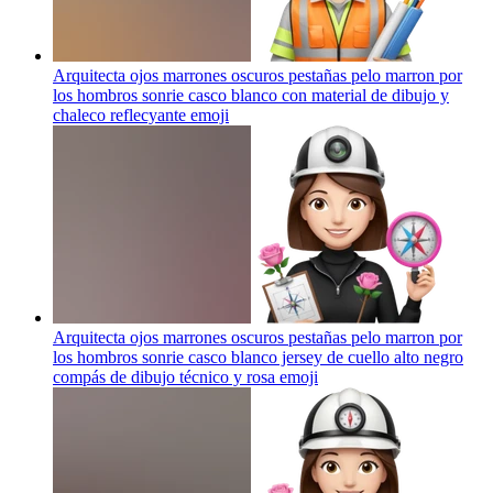
Arquitecta ojos marrones oscuros pestañas pelo marron por
los hombros sonrie casco blanco con material de dibujo y
chaleco reflecyante
emoji
Arquitecta ojos marrones oscuros pestañas pelo marron por
los hombros sonrie casco blanco jersey de cuello alto negro
compás de dibujo técnico y rosa
emoji