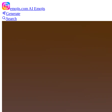
emojis.com
AI Emojis
Generate
Search