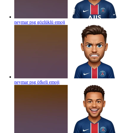
neymar psg gözlüklü
emoji
neymar psg öfkeli
emoji