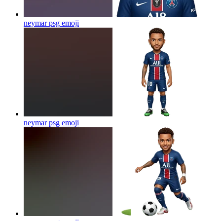
neymar psg
emoji
neymar psg
emoji