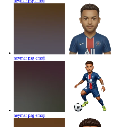
neymar psg
emoji
neymar psg
emoji
neymar psg
emoji