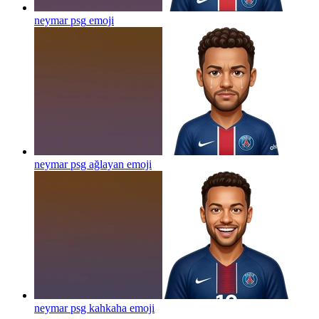
neymar psg
emoji
neymar psg ağlayan
emoji
neymar psg kahkaha
emoji