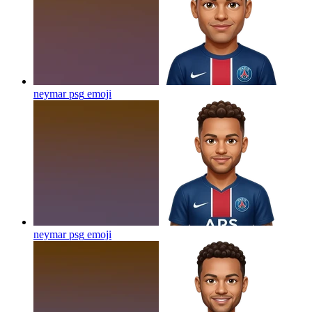
neymar psg
emoji
neymar psg
emoji