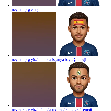
neymar psg
emoji
neymar psg yüzü alnında ispanya bayrağı
emoji
neymar psg yüzü alnında real madrid bayrağı
emoji