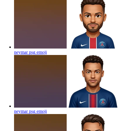
neymar psg
emoji
neymar psg
emoji