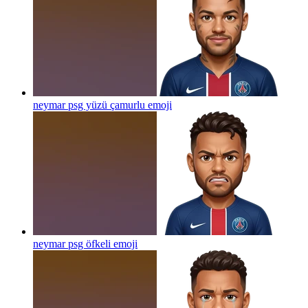
neymar psg yüzü çamurlu
emoji
neymar psg öfkeli
emoji