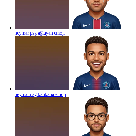
neymar psg ağlayan
emoji
neymar psg kahkaha
emoji