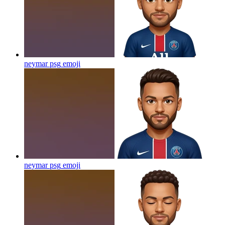
neymar psg
emoji
neymar psg
emoji