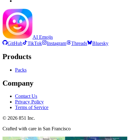
AI Emojis
GitHub
TikTok
Instagram
Threads
Bluesky
Products
Packs
Company
Contact Us
Privacy Policy
Terms of Service
©
2026
851 Inc.
Crafted with care in San Francisco