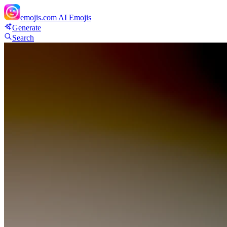
emojis.com
AI Emojis
Generate
Search