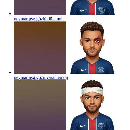
neymar psg gözlüklü
emoji
neymar psg gözü yaralı
emoji