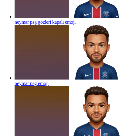
neymar psg gözleri kapalı
emoji
neymar psg
emoji