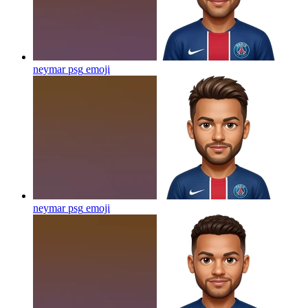
neymar psg
emoji
neymar psg
emoji