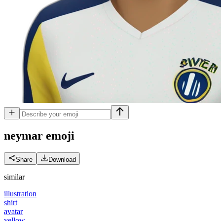
neymar
emoji
Share
Download
similar
illustration
shirt
avatar
yellow