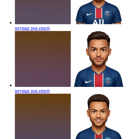
neymar psg
emoji
neymar psg
emoji