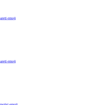
areti
emoji
areti
emoji
mojisi
emoji