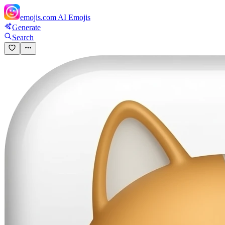
emojis.com
AI Emojis
Generate
Search