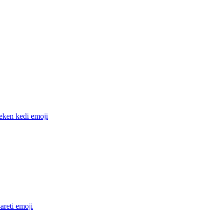
eken kedi
emoji
areti
emoji