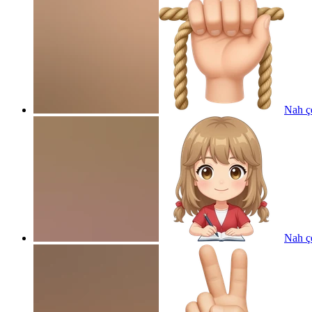
Nah çe
Nah ç