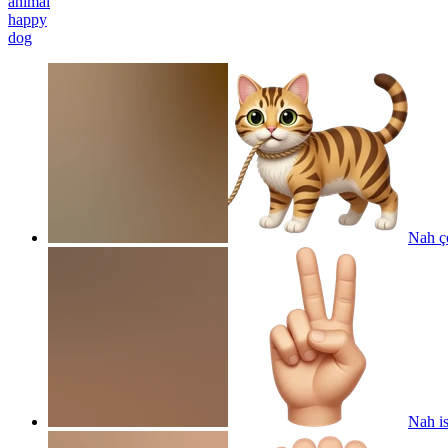
animal
happy
dog
Nah ç
Nah is