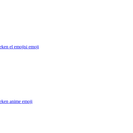
ken el emojisi
emoji
eken anime
emoji