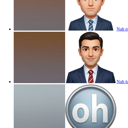
Nah e
Nah t