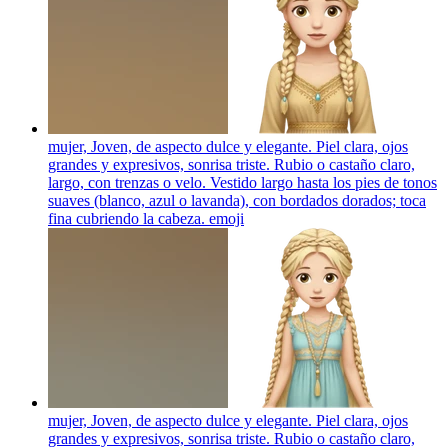
mujer, Joven, de aspecto dulce y elegante. Piel clara, ojos
grandes y expresivos, sonrisa triste. Rubio o castaño claro,
largo, con trenzas o velo. Vestido largo hasta los pies de tonos
suaves (blanco, azul o lavanda), con bordados dorados; toca
fina cubriendo la cabeza.
emoji
mujer, Joven, de aspecto dulce y elegante. Piel clara, ojos
grandes y expresivos, sonrisa triste. Rubio o castaño claro,