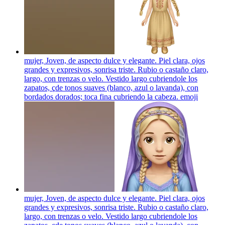
mujer, Joven, de aspecto dulce y elegante. Piel clara, ojos
grandes y expresivos, sonrisa triste. Rubio o castaño claro,
largo, con trenzas o velo. Vestido largo cubriendole los
zapatos, çde tonos suaves (blanco, azul o lavanda), con
bordados dorados; toca fina cubriendo la cabeza.
emoji
mujer, Joven, de aspecto dulce y elegante. Piel clara, ojos
grandes y expresivos, sonrisa triste. Rubio o castaño claro,
largo, con trenzas o velo. Vestido largo cubriendole los