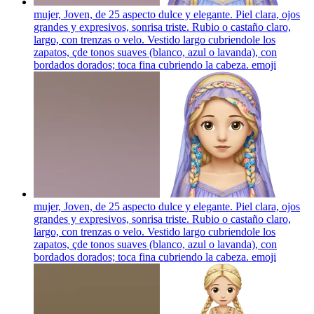
mujer, Joven, de 25 aspecto dulce y elegante. Piel clara, ojos
grandes y expresivos, sonrisa triste. Rubio o castaño claro,
largo, con trenzas o velo. Vestido largo cubriendole los
zapatos, çde tonos suaves (blanco, azul o lavanda), con
bordados dorados; toca fina cubriendo la cabeza.
emoji
mujer, Joven, de 25 aspecto dulce y elegante. Piel clara, ojos
grandes y expresivos, sonrisa triste. Rubio o castaño claro,
largo, con trenzas o velo. Vestido largo cubriendole los
zapatos, çde tonos suaves (blanco, azul o lavanda), con
bordados dorados; toca fina cubriendo la cabeza.
emoji