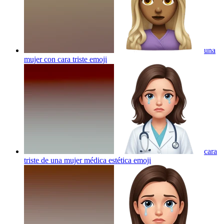
una
mujer con cara triste
emoji
cara
triste de una mujer médica estética
emoji