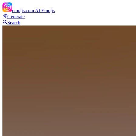
emojis.com
AI Emojis
Generate
Search