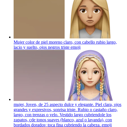
Mujer color de piel moreno claro, con cabello rubio largo,
lacio y suelto, ojos negros triste
emoji
mujer, Joven, de 25 aspecto dulce y elegante. Piel clara, ojos
grandes y expresivos, sonrisa triste. Rubio o castaño claro,
largo, con trenzas o velo. Vestido largo cubriendole los
zapatos, çde tonos suaves (blanco, azul o lavanda), con
bordados dorados; toca fina cubriendo la cabeza.
emoji