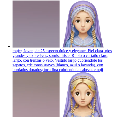
mujer, Joven, de 25 aspecto dulce y elegante. Piel clara, ojos
grandes y expresivos, sonrisa triste. Rubio o castaño claro,
largo, con trenzas o velo. Vestido largo cubriendole los
zapatos, çde tonos suaves (blanco, azul o lavanda), con
bordados dorados; toca fina cubriendo la cabeza.
emoji