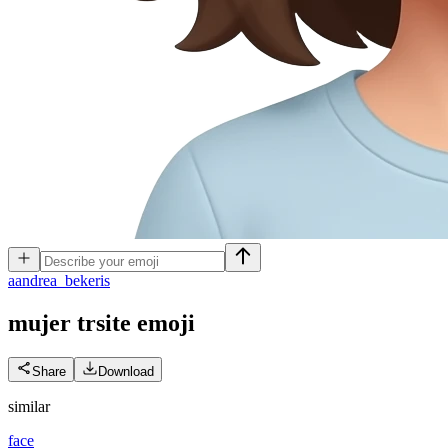
a
andrea_bekeris
mujer trsite
emoji
Share
Download
similar
face