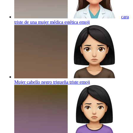
cara
triste de una mujer médica estética
emoji
Mujer cabello negro trigueña triste
emoji