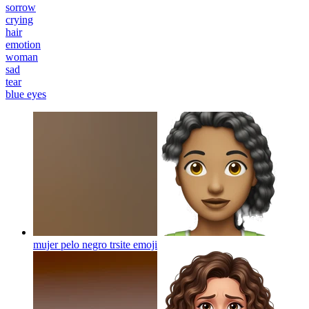
sorrow
crying
hair
emotion
woman
sad
tear
blue eyes
mujer pelo negro trsite
emoji