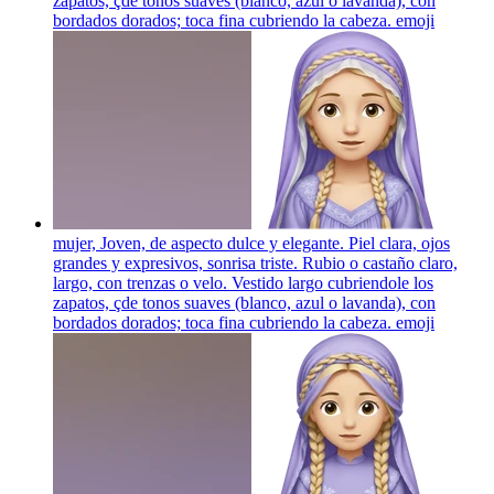
zapatos, çde tonos suaves (blanco, azul o lavanda), con
bordados dorados; toca fina cubriendo la cabeza.
emoji
mujer, Joven, de aspecto dulce y elegante. Piel clara, ojos
grandes y expresivos, sonrisa triste. Rubio o castaño claro,
largo, con trenzas o velo. Vestido largo cubriendole los
zapatos, çde tonos suaves (blanco, azul o lavanda), con
bordados dorados; toca fina cubriendo la cabeza.
emoji