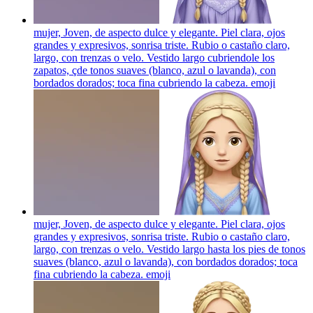
mujer, Joven, de aspecto dulce y elegante. Piel clara, ojos
grandes y expresivos, sonrisa triste. Rubio o castaño claro,
largo, con trenzas o velo. Vestido largo cubriendole los
zapatos, çde tonos suaves (blanco, azul o lavanda), con
bordados dorados; toca fina cubriendo la cabeza.
emoji
mujer, Joven, de aspecto dulce y elegante. Piel clara, ojos
grandes y expresivos, sonrisa triste. Rubio o castaño claro,
largo, con trenzas o velo. Vestido largo hasta los pies de tonos
suaves (blanco, azul o lavanda), con bordados dorados; toca
fina cubriendo la cabeza.
emoji