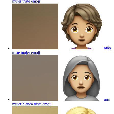
mujer triste
emoji
niño
triste mujer
emoji
una
mujer blanca triste
emoji