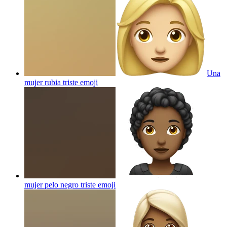
Una
mujer rubia triste
emoji
mujer pelo negro triste
emoji