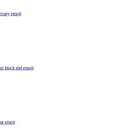
erapy
emoji
p black girl
emoji
up
emoji