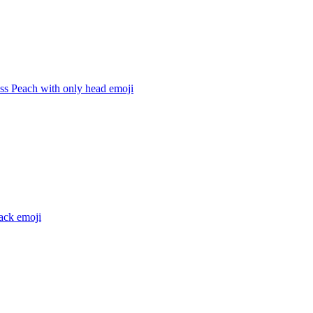
ss Peach with only head
emoji
ack
emoji