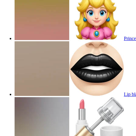
Prince
Lip bl