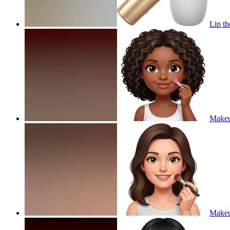
Lip th
Makeu
Make