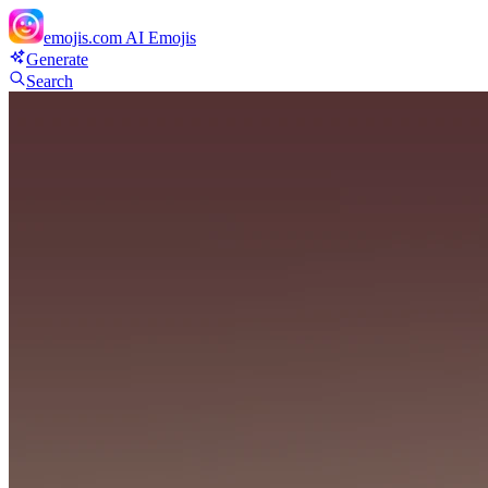
emojis.com
AI Emojis
Generate
Search