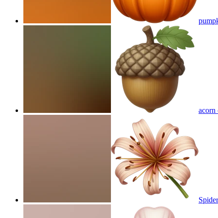
pumpk
acorn
Spider