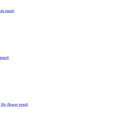
in
emoji
emoji
 lily flower
emoji