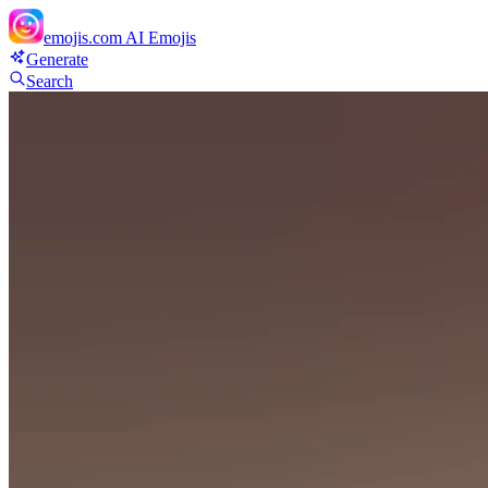
emojis.com
AI Emojis
Generate
Search