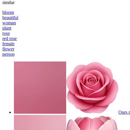
similar
bloom
beautiful
woman
plant
rose
red rose
female
flower
person
Ours 