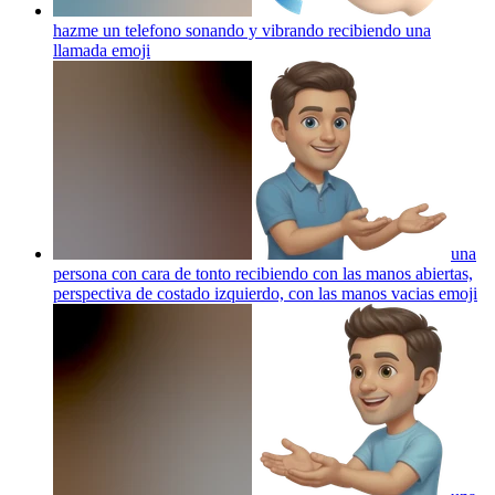
hazme un telefono sonando y vibrando recibiendo una
llamada
emoji
una
persona con cara de tonto recibiendo con las manos abiertas,
perspectiva de costado izquierdo, con las manos vacias
emoji