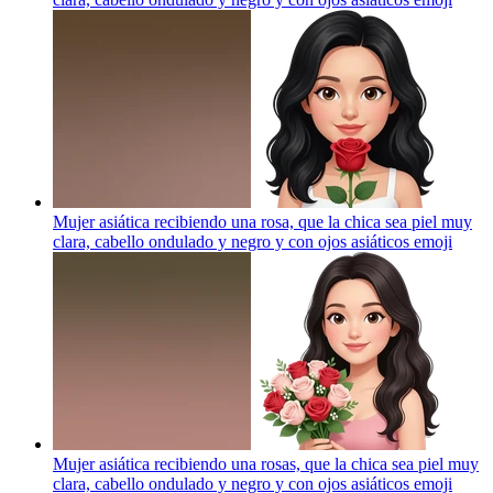
Mujer asiática recibiendo una rosa, que la chica sea piel muy
clara, cabello ondulado y negro y con ojos asiáticos
emoji
Mujer asiática recibiendo una rosas, que la chica sea piel muy
clara, cabello ondulado y negro y con ojos asiáticos
emoji