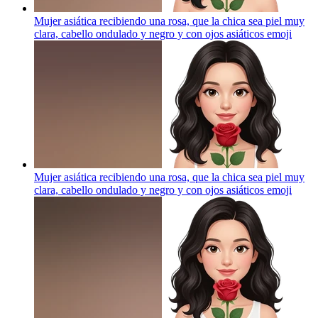
Mujer asiática recibiendo una rosa, que la chica sea piel muy
clara, cabello ondulado y negro y con ojos asiáticos
emoji
Mujer asiática recibiendo una rosa, que la chica sea piel muy
clara, cabello ondulado y negro y con ojos asiáticos
emoji