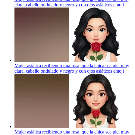
clara, cabello ondulado y negro y con ojos asiáticos
emoji
Mujer asiática recibiendo una rosa, que la chica sea piel muy
clara, cabello ondulado y negro y con ojos asiáticos
emoji
Mujer asiática recibiendo una rosa, que la chica sea piel muy