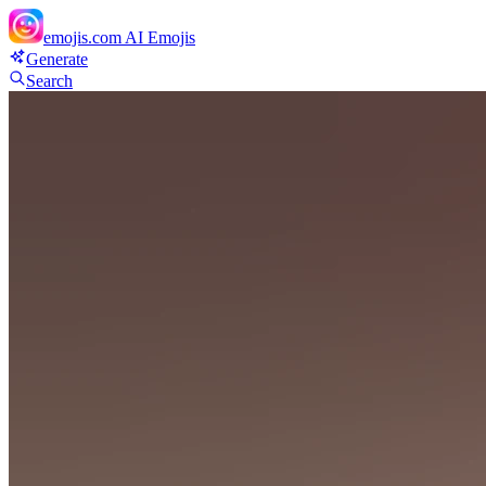
emojis.com
AI Emojis
Generate
Search