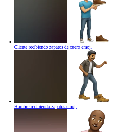
Cliente recibiendo zapatos de cuero
emoji
Hombre recibiendo zapatos
emoji