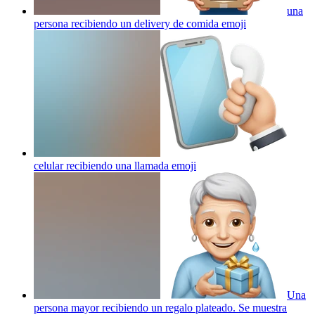
una
persona recibiendo un delivery de comida
emoji
celular recibiendo una llamada
emoji
Una
persona mayor recibiendo un regalo plateado. Se muestra