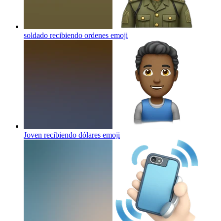
soldado recibiendo ordenes
emoji
Joven recibiendo dólares
emoji