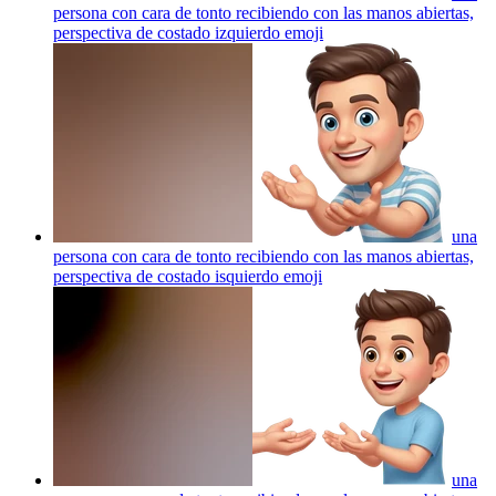
persona con cara de tonto recibiendo con las manos abiertas,
perspectiva de costado izquierdo
emoji
una
persona con cara de tonto recibiendo con las manos abiertas,
perspectiva de costado isquierdo
emoji
una