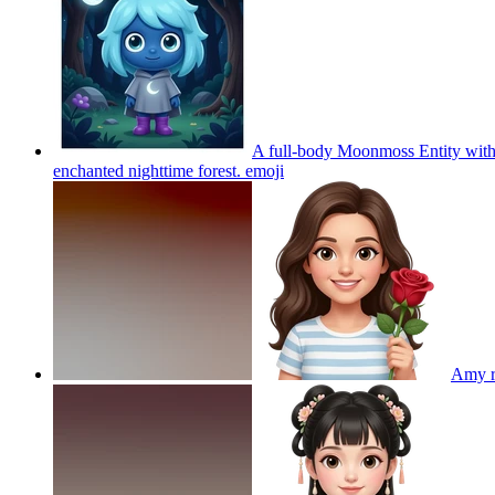
A full-body Moonmoss Entity with a 
enchanted nighttime forest.
emoji
Amy r