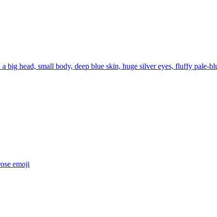
big head, small body, deep blue skin, huge silver eyes, fluffy pale-blue
ose
emoji