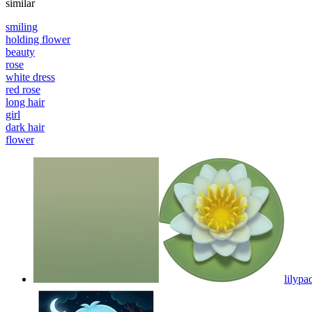
similar
smiling
holding flower
beauty
rose
white dress
red rose
long hair
girl
dark hair
flower
lilypa