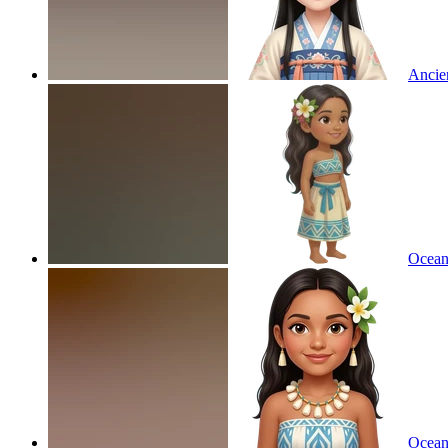
Ancien
Ocean 
Ocean 