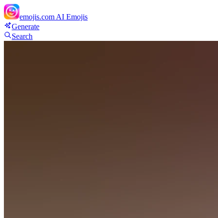
emojis.com
AI Emojis
Generate
Search