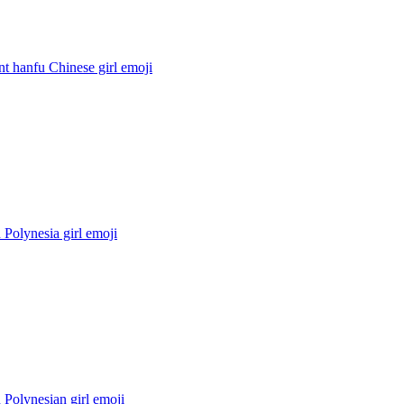
t hanfu Chinese girl
emoji
Polynesia girl
emoji
Polynesian girl
emoji