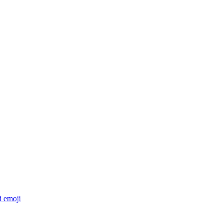
d
emoji