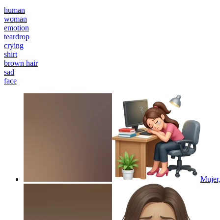
human
woman
emotion
teardrop
crying
shirt
brown hair
sad
face
Mujer,