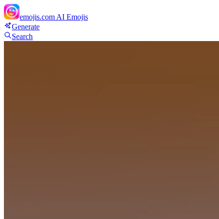
emojis.com
AI Emojis
Generate
Search