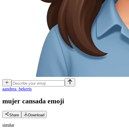
a
andrea_bekeris
mujer cansada
emoji
Share
Download
similar