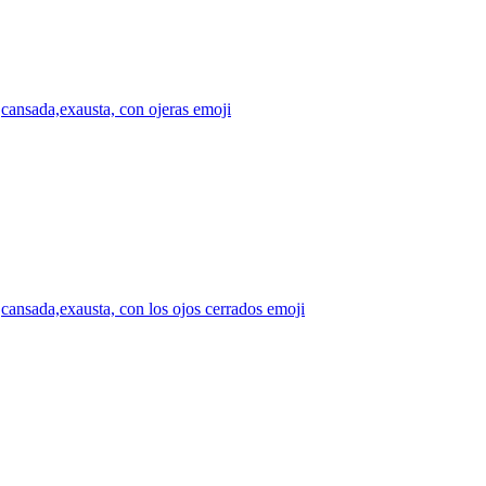
cansada,exausta, con ojeras
emoji
cansada,exausta, con los ojos cerrados
emoji