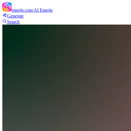
emojis.com
AI Emojis
Generate
Search