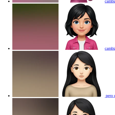
cambia
cambia
pero c