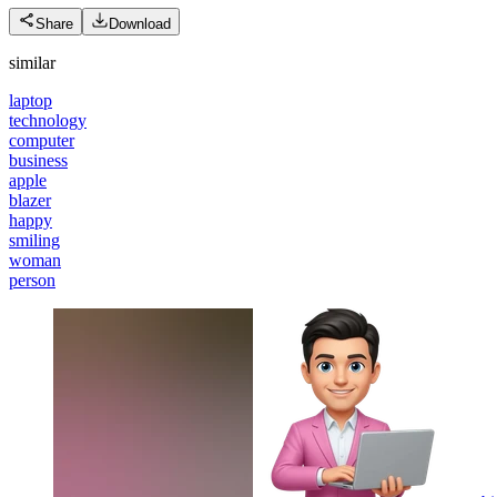
Share
Download
similar
laptop
technology
computer
business
apple
blazer
happy
smiling
woman
person