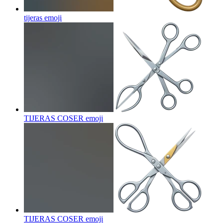
tijeras
emoji
TIJERAS COSER
emoji
TIJERAS COSER
emoji