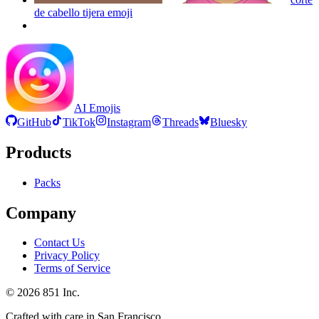
de cabello tijera
emoji
AI Emojis
GitHub
TikTok
Instagram
Threads
Bluesky
Products
Packs
Company
Contact Us
Privacy Policy
Terms of Service
©
2026
851 Inc.
Crafted with care in San Francisco