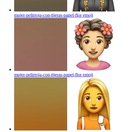
mujer-pelirroja-con-tijeras-papel-flor
emoji
mujer-pelirroja-con-tijeras-papel-flor
emoji