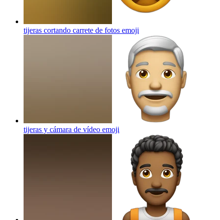
tijeras cortando carrete de fotos
emoji
tijeras y cámara de vídeo
emoji