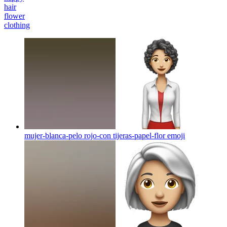
hair
flower
clothing
mujer-blanca-pelo rojo-con tijeras-papel-flor
emoji