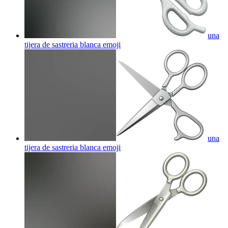
una
tijera de sastreria blanca
emoji
una
tijera de sastreria blanca
emoji