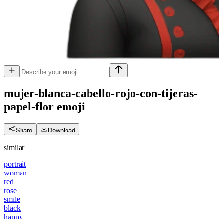
mujer-blanca-cabello-rojo-con-tijeras-
papel-flor
emoji
Share
Download
similar
portrait
woman
red
rose
smile
black
happy