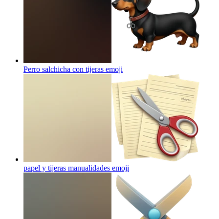
Perro salchicha con tijeras
emoji
papel y tijeras manualidades
emoji