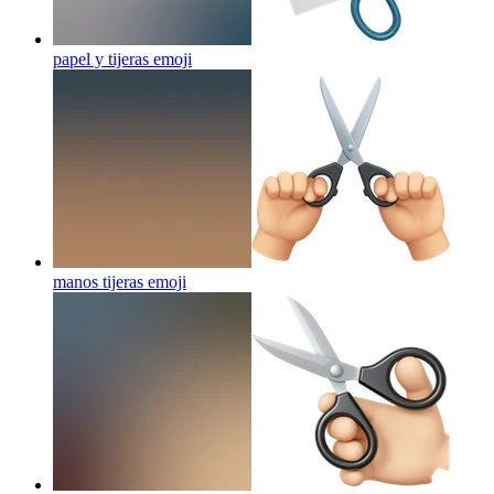
papel y tijeras
emoji
manos tijeras
emoji