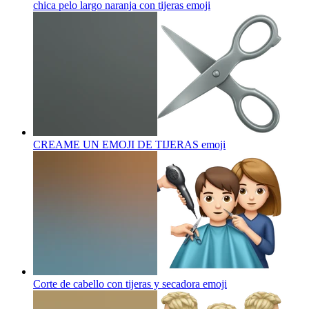
chica pelo largo naranja con tijeras
emoji
CREAME UN EMOJI DE TIJERAS
emoji
Corte de cabello con tijeras y secadora
emoji