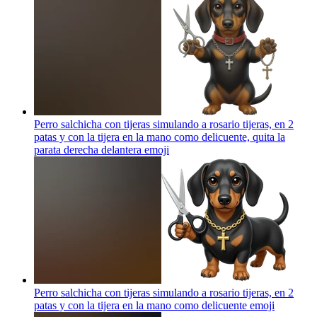
Perro salchicha con tijeras simulando a rosario tijeras, en 2
patas y con la tijera en la mano como delicuente, quita la
parata derecha delantera
emoji
Perro salchicha con tijeras simulando a rosario tijeras, en 2
patas y con la tijera en la mano como delicuente
emoji