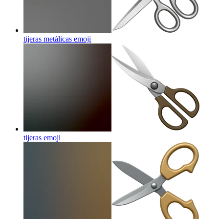
tijeras metálicas
emoji
tijeras
emoji