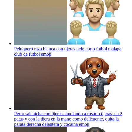
Peluquero raza blanca con tijeras pelo corto futbol malaga
club de futbol
emoji
Perro salchicha con tijeras simulando a rosario tijeras, en 2
patas y con la tijera en la mano como delicuente, quita la
parata derecha delantera y cocaina
emoji