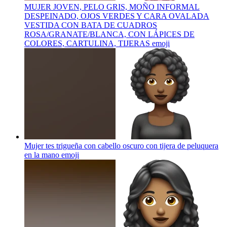
MUJER JOVEN, PELO GRIS, MOÑO INFORMAL
DESPEINADO, OJOS VERDES Y CARA OVALADA
VESTIDA CON BATA DE CUADROS
ROSA/GRANATE/BLANCA, CON LÁPICES DE
COLORES, CARTULINA, TIJERAS
emoji
Mujer tes trigueña con cabello oscuro con tijera de peluquera
en la mano
emoji