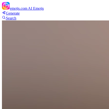
emojis.com
AI Emojis
Generate
Search