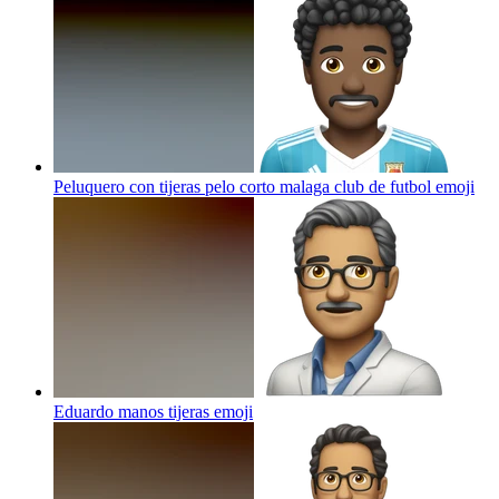
Peluquero con tijeras pelo corto malaga club de futbol
emoji
Eduardo manos tijeras
emoji