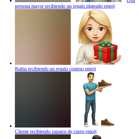
Una
persona mayor recibiendo un regalo plateado
emoji
Rubia recibiendo un regalo costoso
emoji
Cliente recibiendo zapatos de cuero
emoji