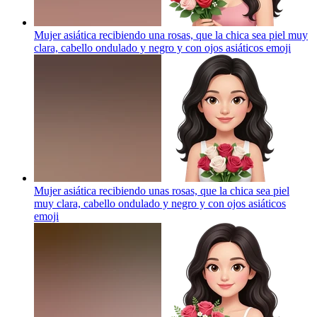
Mujer asiática recibiendo una rosas, que la chica sea piel muy
clara, cabello ondulado y negro y con ojos asiáticos
emoji
Mujer asiática recibiendo unas rosas, que la chica sea piel
muy clara, cabello ondulado y negro y con ojos asiáticos
emoji