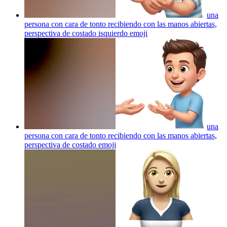
una
persona con cara de tonto recibiendo con las manos abiertas,
perspectiva de costado isquierdo
emoji
una
persona con cara de tonto recibiendo con las manos abiertas,
perspectiva de costado
emoji