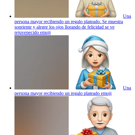
Una
persona mayor recibiendo un regalo plateado. Se muestra
sonriente y alegre los ojos llorando de felicidad se ve
rejuvenecido
emoji
Una
persona mayor recibiendo un regalo plateado
emoji