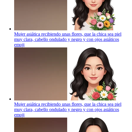
Mujer asiática recibiendo unas flores, que la chica sea piel
muy clara, cabello ondulado y negro y con ojos asiáticos
emoji
Mujer asiática recibiendo unas flores, que la chica sea piel
muy clara, cabello ondulado y negro y con ojos asiáticos
emoji