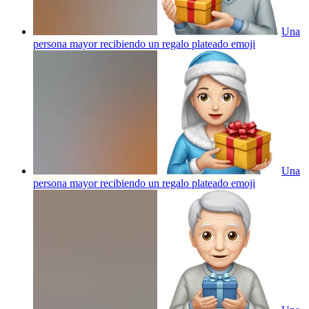
Una
persona mayor recibiendo un regalo plateado
emoji
Una
persona mayor recibiendo un regalo plateado
emoji