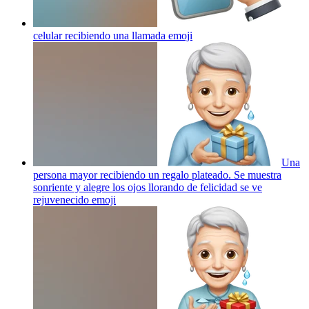
celular recibiendo una llamada
emoji
Una
persona mayor recibiendo un regalo plateado. Se muestra
sonriente y alegre los ojos llorando de felicidad se ve
rejuvenecido
emoji