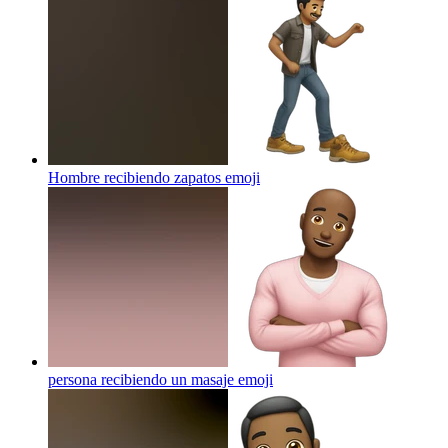
Hombre recibiendo zapatos
emoji
persona recibiendo un masaje
emoji