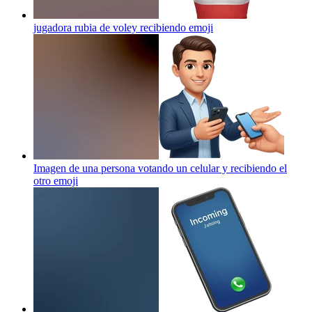
jugadora rubia de voley recibiendo
emoji
Imagen de una persona votando un celular y recibiendo el
otro
emoji