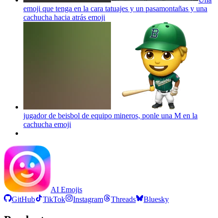
emoji que tenga en la cara tatuajes y un pasamontañas y una
cachucha hacia atrás
emoji
jugador de beisbol de equipo mineros, ponle una M en la
cachucha
emoji
AI Emojis
GitHub
TikTok
Instagram
Threads
Bluesky