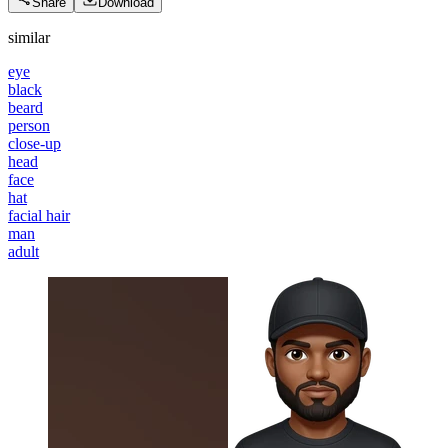
Share
Download
similar
eye
black
beard
person
close-up
head
face
hat
facial hair
man
adult