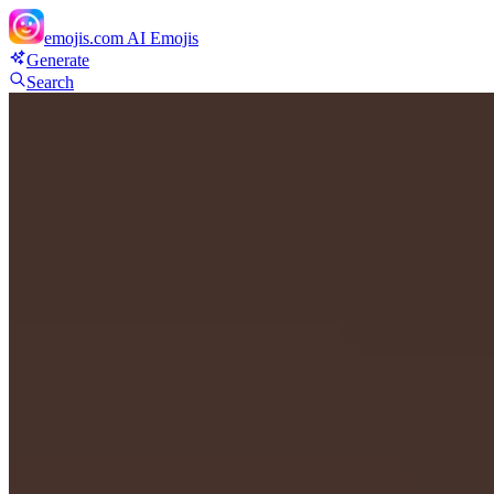
emojis.com
AI Emojis
Generate
Search