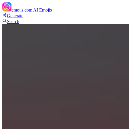
emojis.com
AI Emojis
Generate
Search