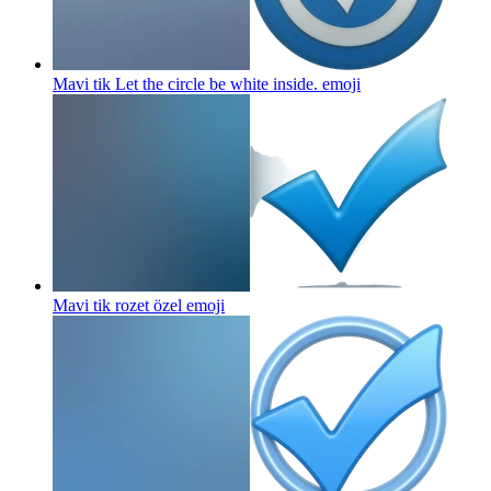
Mavi tik Let the circle be white inside.
emoji
Mavi tik rozet özel
emoji