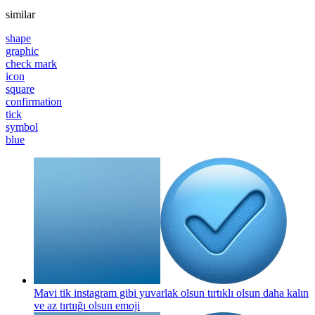
similar
shape
graphic
check mark
icon
square
confirmation
tick
symbol
blue
Mavi tik instagram gibi yuvarlak olsun tırtıklı olsun daha kalın
ve az tırtıığı olsun
emoji