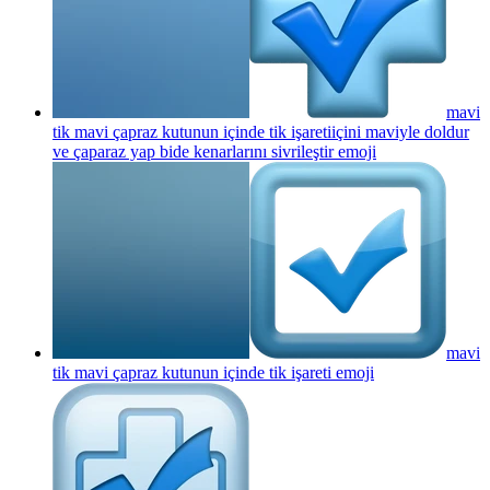
mavi
tik mavi çapraz kutunun içinde tik işaretiiçini maviyle doldur
ve çaparaz yap bide kenarlarını sivrileştir
emoji
mavi
tik mavi çapraz kutunun içinde tik işareti
emoji