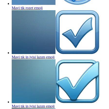
Mavi tik rozet
emoji
Mavi tık in iyisi lazım
emoji
Mavi tık in iyisi lazım
emoji