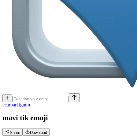
c
carparkigntm
mavi tik
emoji
Share
Download