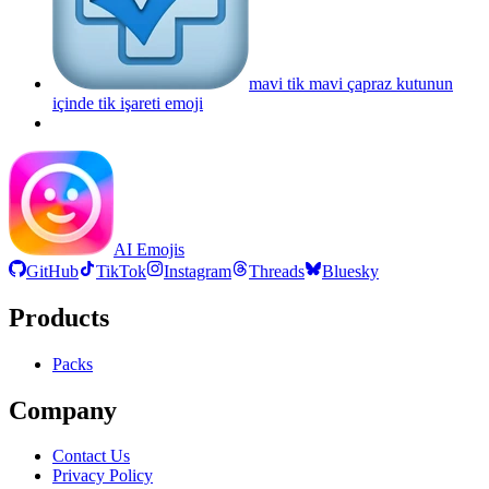
mavi tik mavi çapraz kutunun
içinde tik işareti
emoji
AI Emojis
GitHub
TikTok
Instagram
Threads
Bluesky
Products
Packs
Company
Contact Us
Privacy Policy