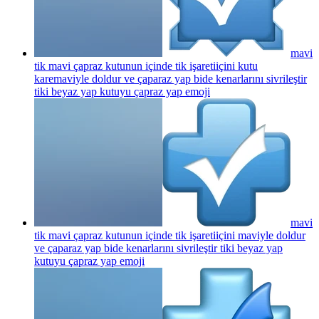
mavi
tik mavi çapraz kutunun içinde tik işaretiiçini kutu
karemaviyle doldur ve çaparaz yap bide kenarlarını sivrileştir
tiki beyaz yap kutuyu çapraz yap
emoji
mavi
tik mavi çapraz kutunun içinde tik işaretiiçini maviyle doldur
ve çaparaz yap bide kenarlarını sivrileştir tiki beyaz yap
kutuyu çapraz yap
emoji