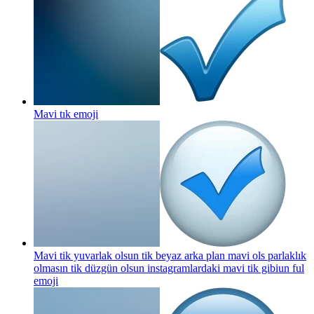
Mavi tık
emoji
Mavi tik yuvarlak olsun tik beyaz arka plan mavi ols parlaklık
olmasın tik düzgün olsun instagramlardaki mavi tik gibiun ful
emoji