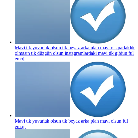
Mavi tik yuvarlak olsun tik beyaz arka plan mavi ols parlaklık
olmasın tik düzgün olsun instagramlardaki mavi tik gibiun ful
emoji
Mavi tik yuvarlak olsun tik beyaz arka plan mavi olsun ful
emoji