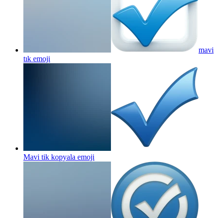
mavi
tık
emoji
Mavi tik kopyala
emoji