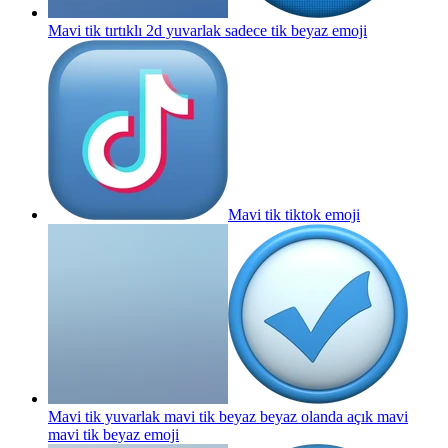
Mavi tik tırtıklı 2d yuvarlak sadece tik beyaz
emoji
Mavi tik tiktok
emoji
Mavi tik yuvarlak mavi tik beyaz beyaz olanda açık mavi
mavi tik beyaz
emoji