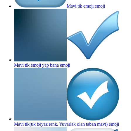
Mavi tik emoji
emoji
Mavi tik emoji yap bana
emoji
Mavi tik(tık beyaz renk. Yuvarlak olan taban mavi)
emoji