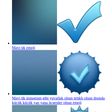
Mavi tık
emoji
Mavi tik instagram gibi yuvarlak olsun tırtıklı olsun dışında
kücük kücük yan yana üçgenler olsun
emoji