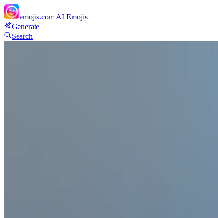
emojis.com
AI Emojis
Generate
Search