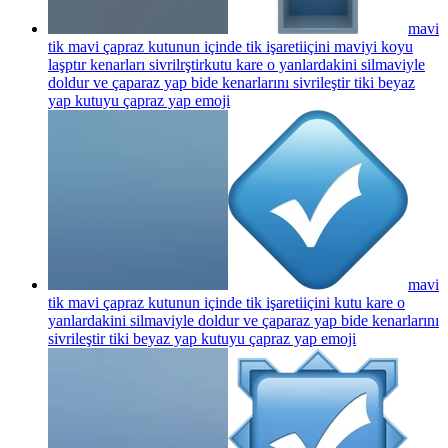
mavi
tik mavi çapraz kutunun içinde tik işaretiiçini maviyi koyu
laşptır kenarları sivrilrştirkutu kare o yanlardakini silmaviyle
doldur ve çaparaz yap bide kenarlarını sivrileştir tiki beyaz
yap kutuyu çapraz yap
emoji
mavi
tik mavi çapraz kutunun içinde tik işaretiiçini kutu kare o
yanlardakini silmaviyle doldur ve çaparaz yap bide kenarlarını
sivrileştir tiki beyaz yap kutuyu çapraz yap
emoji