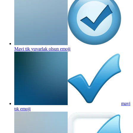
Mavi tik yuvarlak olsun
emoji
mavi
tık
emoji