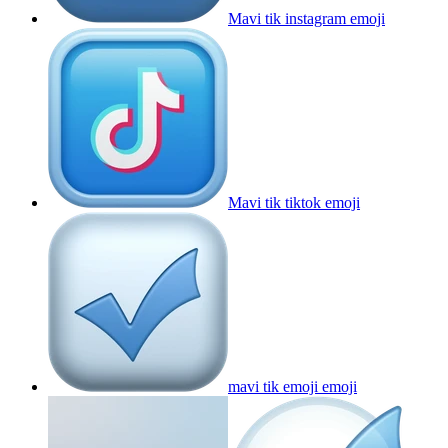
Mavi tik instagram
emoji
Mavi tik tiktok
emoji
mavi tik emoji
emoji