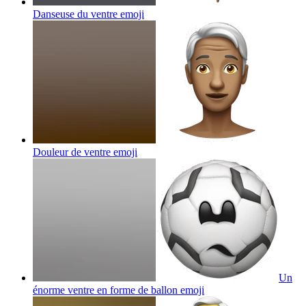
Danseuse du ventre
emoji
Douleur de ventre
emoji
Un
énorme ventre en forme de ballon
emoji