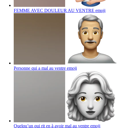
FEMME AVEC DOULEUR AU VENTRE
emoji
Personne qui a mal au ventre
emoji
Quelqu’un qui rit en à avoir mal au ventre
emoji