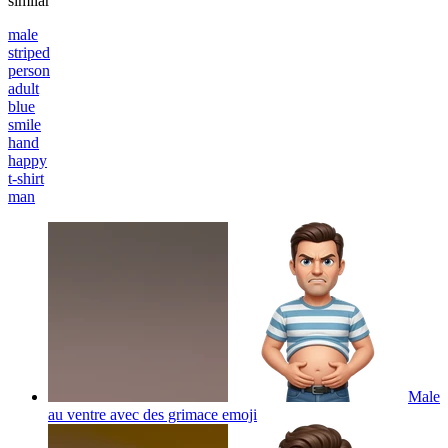
similar
male
striped
person
adult
blue
smile
hand
happy
t-shirt
man
Male
au ventre avec des grimace
emoji