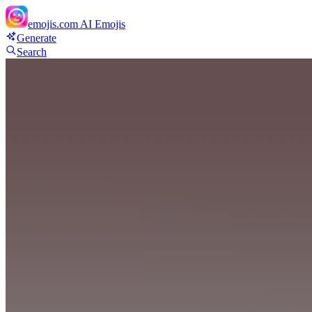
emojis.com
AI Emojis
Generate
Search