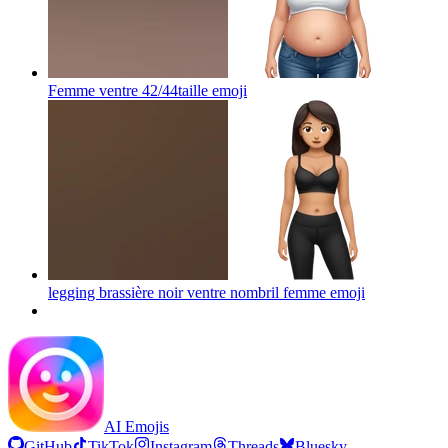
Femme ventre 42/44taille
emoji
legging brassière noir ventre nombril femme
emoji
AI Emojis
GitHub
TikTok
Instagram
Threads
Bluesky