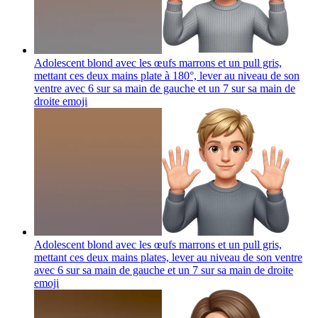
Adolescent blond avec les œufs marrons et un pull gris,
mettant ces deux mains plate à 180°, lever au niveau de son
ventre avec 6 sur sa main de gauche et un 7 sur sa main de
droite
emoji
Adolescent blond avec les œufs marrons et un pull gris,
mettant ces deux mains plates, lever au niveau de son ventre
avec 6 sur sa main de gauche et un 7 sur sa main de droite
emoji