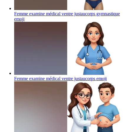
Femme examine médical ventre justaucorps gymnastique
emoji
Femme examine médical ventre justaucorps
emoji