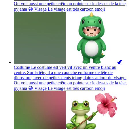
On voit aussi une petite crête ou pointe sur le dessus de la tête,
pyjama 😀 Visage Le visage est très cartoon
emoji
🦖
Costume Le costume est vert vif avec un ventre blanc au
centre. Sur la tête, il a une capuche en forme de tête de
dinosaure, avec de petites dents triangulaires autour du visage.
On voit aussi une petite crête ou pointe sur le dessus de la tête,
pyjama 😀 Visage Le visage est très cartoon
emoji