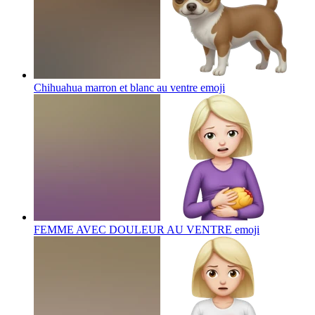
Chihuahua marron et blanc au ventre
emoji
FEMME AVEC DOULEUR AU VENTRE
emoji