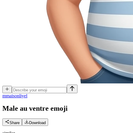
m
maisonliyel
Male au ventre
emoji
Share
Download