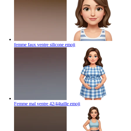
femme faux ventre silicone
emoji
Femme mal ventre 42/44taille
emoji