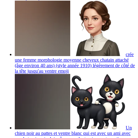
crée
une femme morphologie moyenne cheveux chatain attaché
(âge environ 40 ans) (style année 1910) légèrement de côté de
la tête jusqu'au ventre
emoji
Un
chien noir au pattes et ventre blanc qui est avec un ami avec