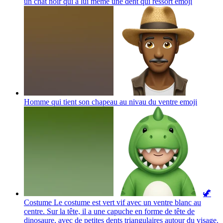
un chat noir qui a lui même une dent qui ressort
emoji
Homme qui tient son chapeau au nivau du ventre
emoji
🦖
Costume Le costume est vert vif avec un ventre blanc au
centre. Sur la tête, il a une capuche en forme de tête de
dinosaure, avec de petites dents triangulaires autour du visage.