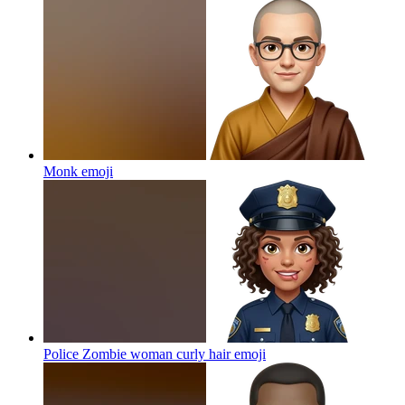
Monk
emoji
Police Zombie woman curly hair
emoji