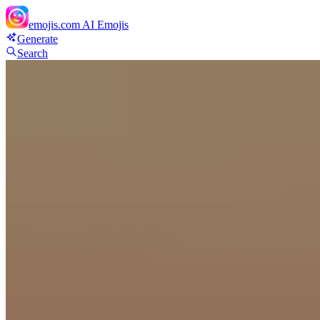
emojis.com
AI Emojis
Generate
Search