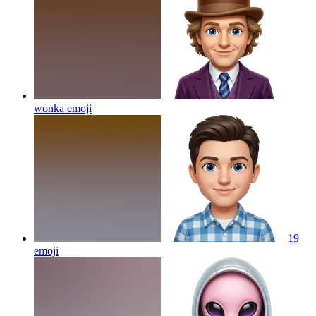
wonka
emoji
19
emoji