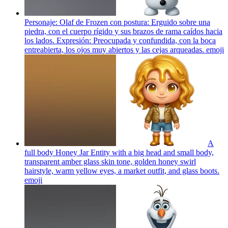
Personaje: Olaf de Frozen con postura: Erguido sobre una
piedra, con el cuerpo rígido y sus brazos de rama caídos hacia
los lados. Expresión: Preocupada y confundida, con la boca
entreabierta, los ojos muy abiertos y las cejas arqueadas.
emoji
A
full body Honey Jar Entity with a big head and small body,
transparent amber glass skin tone, golden honey swirl
hairstyle, warm yellow eyes, a market outfit, and glass boots.
emoji