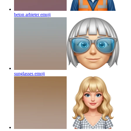
beton arbieter
emoji
sunglasses
emoji