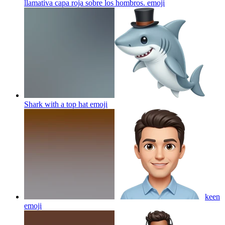
llamativa capa roja sobre los hombros.
emoji
Shark with a top hat
emoji
keen
emoji