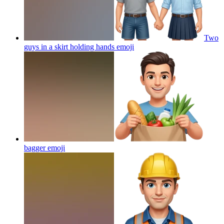
Two
guys in a skirt holding hands
emoji
bagger
emoji