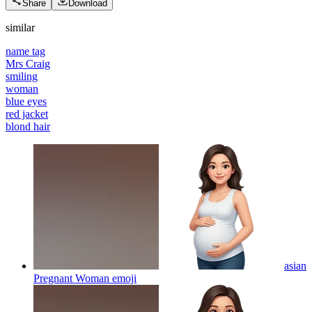
Share
Download
similar
name tag
Mrs Craig
smiling
woman
blue eyes
red jacket
blond hair
asian
Pregnant Woman
emoji