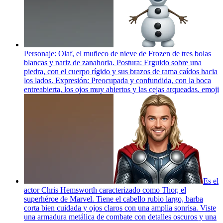
Personaje: Olaf, el muñeco de nieve de Frozen de tres bolas
blancas y nariz de zanahoria. Postura: Erguido sobre una
piedra, con el cuerpo rígido y sus brazos de rama caídos hacia
los lados. Expresión: Preocupada y confundida, con la boca
entreabierta, los ojos muy abiertos y las cejas arqueadas.
emoji
Es el
actor Chris Hemsworth caracterizado como Thor, el
superhéroe de Marvel. Tiene el cabello rubio largo, barba
corta bien cuidada y ojos claros con una amplia sonrisa. Viste
una armadura metálica de combate con detalles oscuros y una