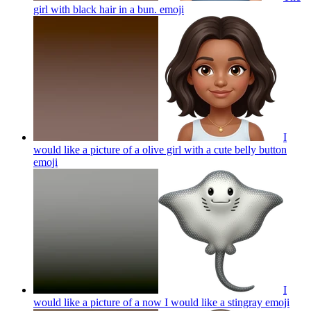
girl with black hair in a bun.
emoji
I
would like a picture of a olive girl with a cute belly button
emoji
I
would like a picture of a now I would like a stingray
emoji