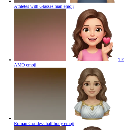
Athletes with Glasses man
emoji
TE
AMO
emoji
Roman Goddess half body
emoji