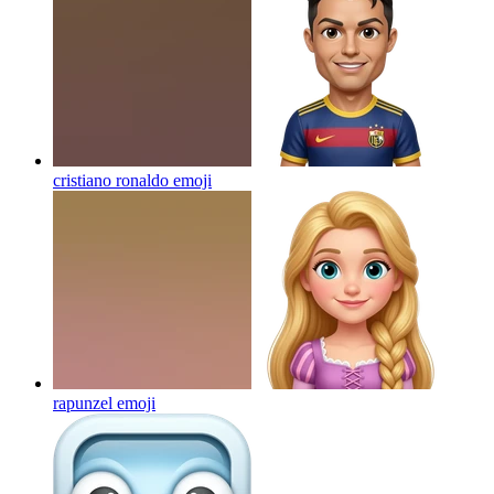
cristiano ronaldo
emoji
rapunzel
emoji