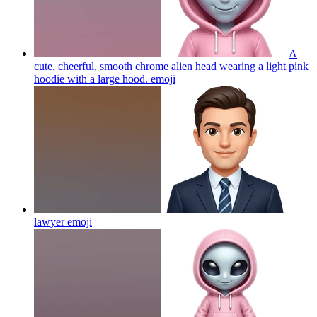
A
cute, cheerful, smooth chrome alien head wearing a light pink
hoodie with a large hood.
emoji
lawyer
emoji