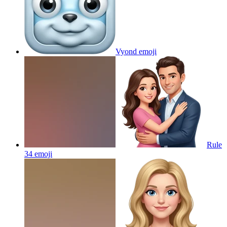
Vyond
emoji
Rule
34
emoji