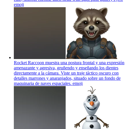
emoji
Rocket Raccoon muestra una postura frontal y una expresión
amenazante y agresiva, gruñendo y enseñando los dientes
directamente a la cámara. Viste un traje táctico oscuro con
detalles marrones y anaranjados, situado sobre un fondo de
maquinaria de naves espaciales.
emoji