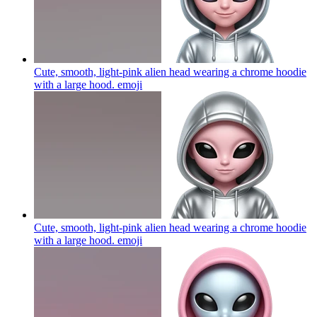
Cute, smooth, light-pink alien head wearing a chrome hoodie
with a large hood.
emoji
Cute, smooth, light-pink alien head wearing a chrome hoodie
with a large hood.
emoji