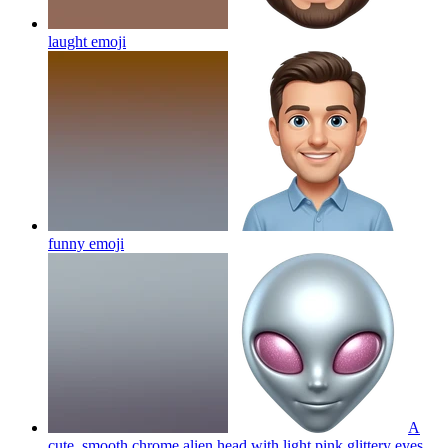
laught
emoji
funny
emoji
A
cute, smooth chrome alien head with light pink glittery eyes.