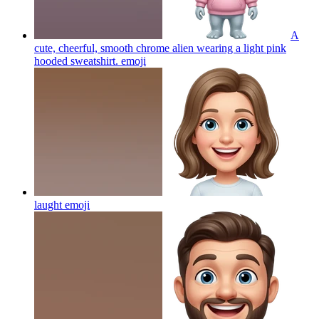
A
cute, cheerful, smooth chrome alien wearing a light pink
hooded sweatshirt.
emoji
laught
emoji