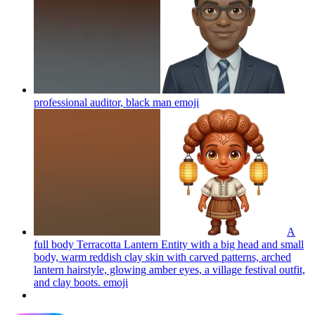
professional auditor, black man
emoji
A
full body Terracotta Lantern Entity with a big head and small
body, warm reddish clay skin with carved patterns, arched
lantern hairstyle, glowing amber eyes, a village festival outfit,
and clay boots.
emoji