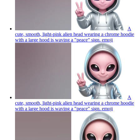
A
cute, smooth, light-pink alien head wearing a chrome hoodie
with a large hood is waving a "peace" sign.
emoji
A
cute, smooth, light-pink alien head wearing a chrome hoodie
with a large hood is waving a "peace" sign.
emoji