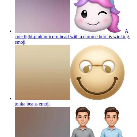
A
cute light-pink unicorn head with a chrome horn is winking.
emoji
tonka beans
emoji