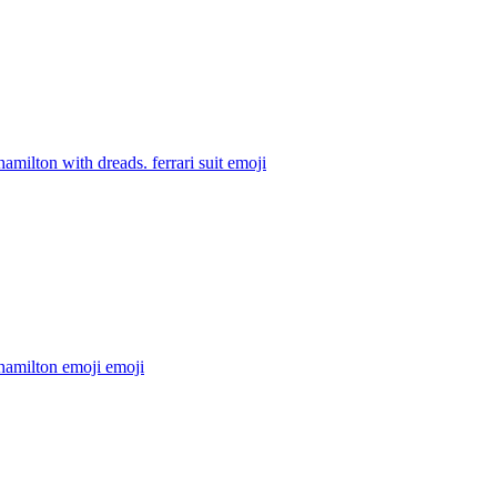
hamilton with dreads. ferrari suit
emoji
hamilton emoji
emoji