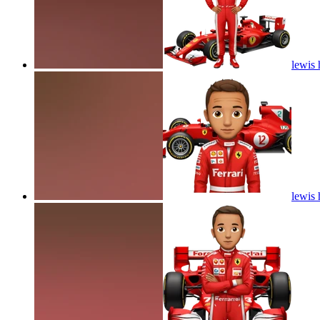
lewis 
lewis 