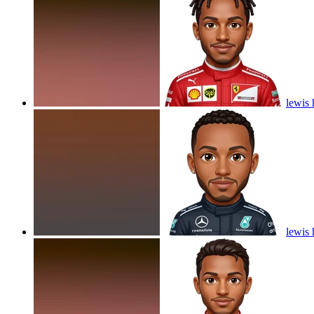
lewis 
lewis 