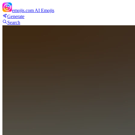
emojis.com
AI Emojis
Generate
Search