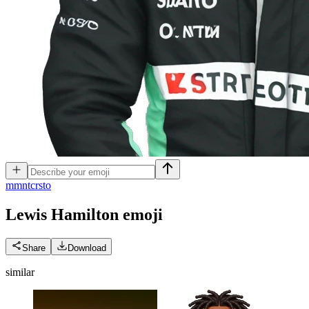
m
mntcrsto
Lewis Hamilton
emoji
Share
Download
similar