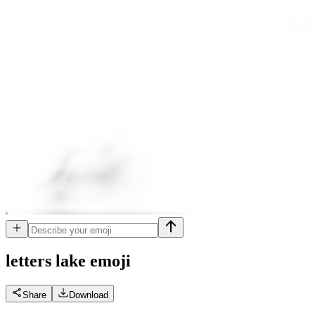
letters lake
emoji
Share
Download