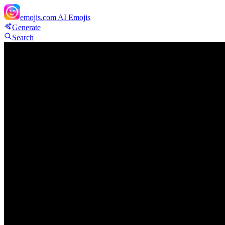
emojis.com
AI Emojis
Generate
Search