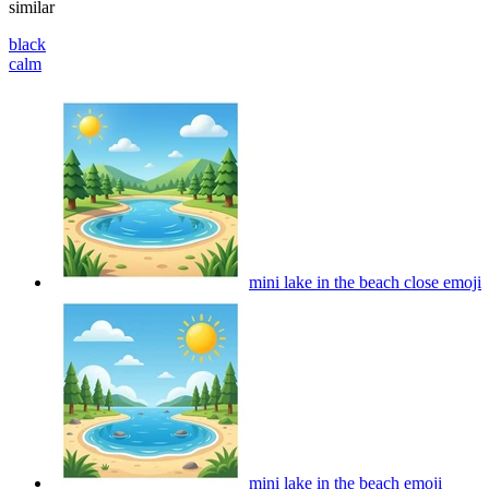
similar
black
calm
mini lake in the beach close
emoji
mini lake in the beach
emoji