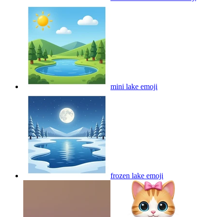
mini lake
emoji
frozen lake
emoji