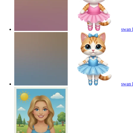
swan l
swan l