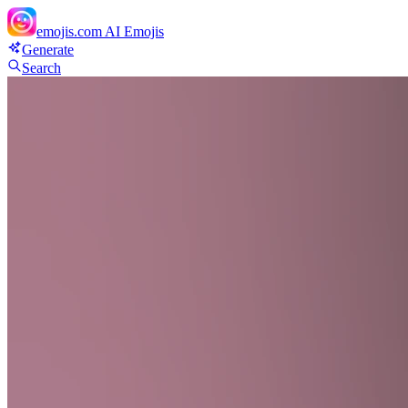
emojis.com
AI Emojis
Generate
Search