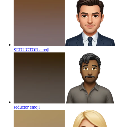
SEDUCTOR
emoji
seductor
emoji