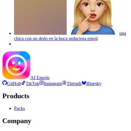
una
chica con un dedo en la boca seductora
emoji
AI Emojis
GitHub
TikTok
Instagram
Threads
Bluesky
Products
Packs
Company