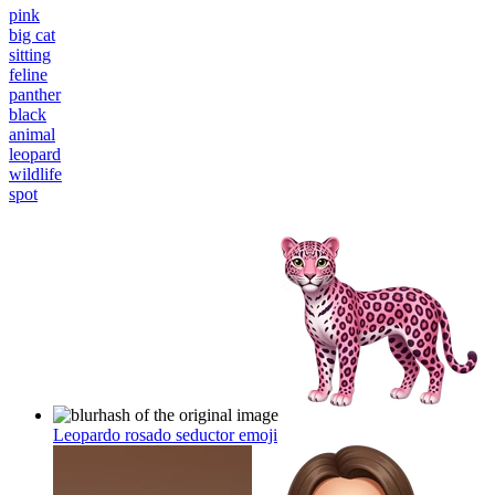
pink
big cat
sitting
feline
panther
black
animal
leopard
wildlife
spot
Leopardo rosado seductor
emoji