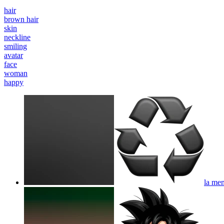
hair
brown hair
skin
neckline
smiling
avatar
face
woman
happy
la mem