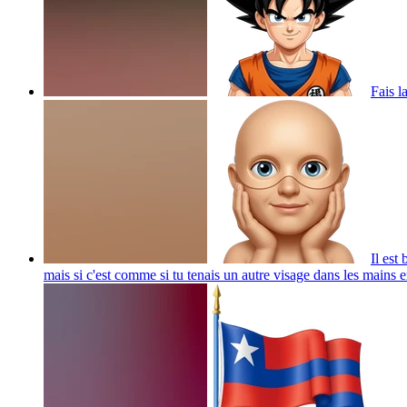
Fais l
Il est
mais si c'est comme si tu tenais un autre visage dans les mains
e