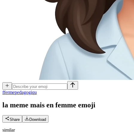
f
fermepedagogiqu
la meme mais en femme
emoji
Share
Download
similar