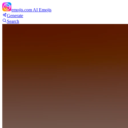
emojis.com
AI Emojis
Generate
Search