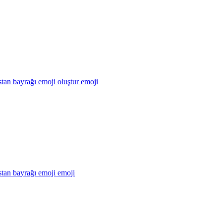
tan bayrağı emoji oluştur
emoji
tan bayrağı emoji
emoji