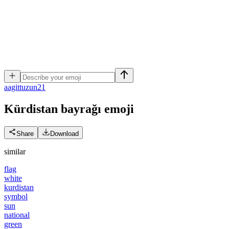
a
agittuzun21
Kürdistan bayrağı
emoji
Share
Download
similar
flag
white
kurdistan
symbol
sun
national
green