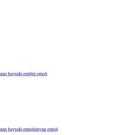
tan bayrağı emijisi
emoji
tan bayrağı emojisinyap
emoji