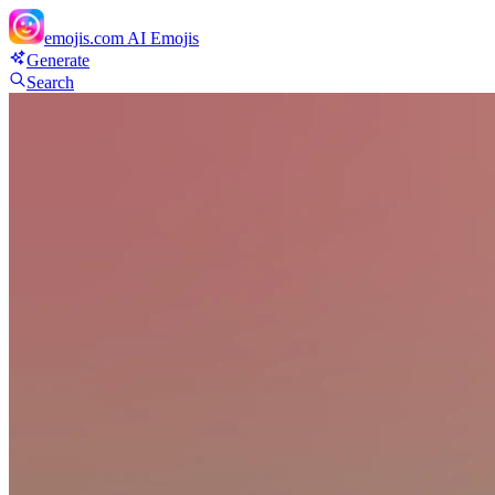
emojis.com
AI Emojis
Generate
Search