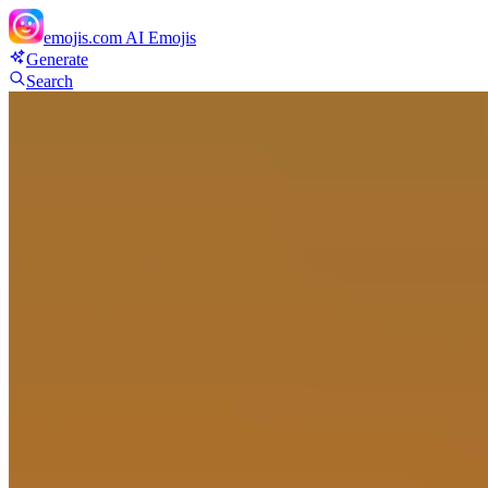
emojis.com
AI Emojis
Generate
Search