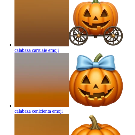
calabaza carruaje
emoji
calabaza cenicienta
emoji