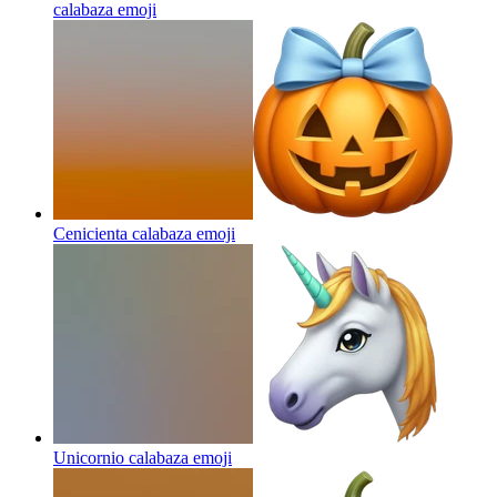
calabaza
emoji
Cenicienta calabaza
emoji
Unicornio calabaza
emoji