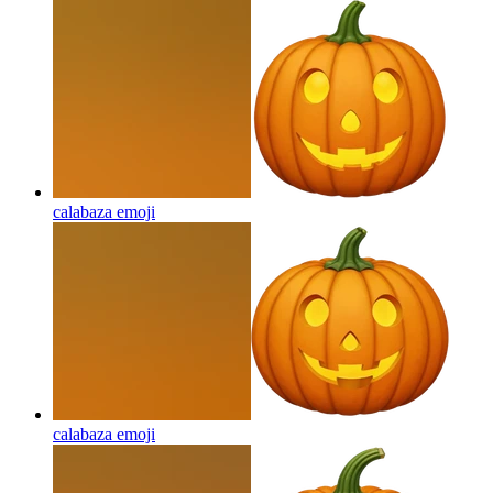
calabaza
emoji
calabaza
emoji