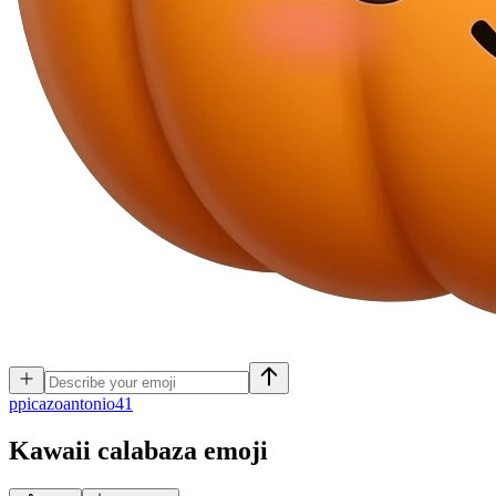
p
picazoantonio41
Kawaii calabaza
emoji