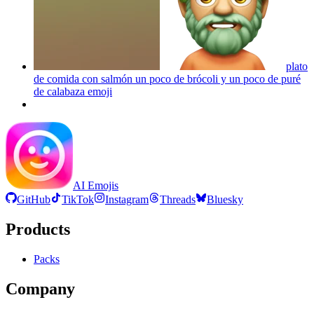
plato
de comida con salmón un poco de brócoli y un poco de puré
de calabaza
emoji
AI Emojis
GitHub
TikTok
Instagram
Threads
Bluesky
Products
Packs
Company