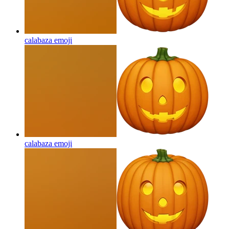
calabaza
emoji
calabaza
emoji