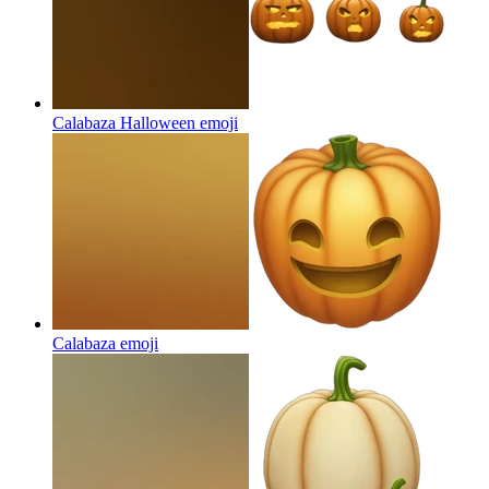
Calabaza Halloween
emoji
Calabaza
emoji