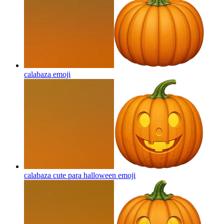
calabaza
emoji
calabaza cute para halloween
emoji