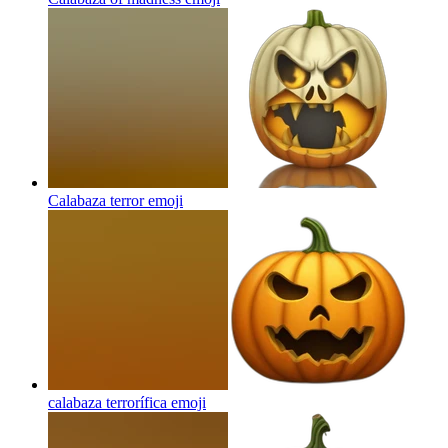
Calabaza terror
emoji
calabaza terrorífica
emoji