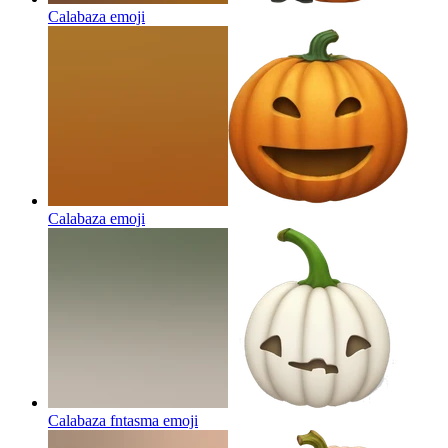
Calabaza
emoji
Calabaza
emoji
Calabaza fntasma
emoji