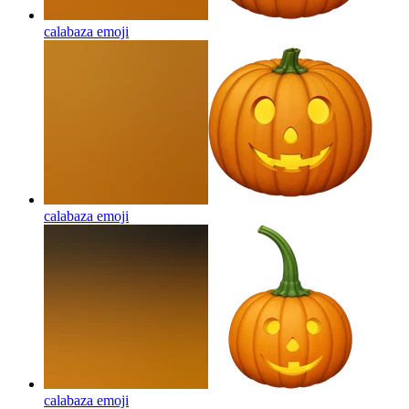
calabaza
emoji
calabaza
emoji
calabaza
emoji