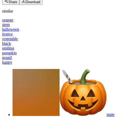
Share
Download
similar
orange
stem
halloween
festive
vegetable
black
smiling
pumpkin
gourd
happy
mate