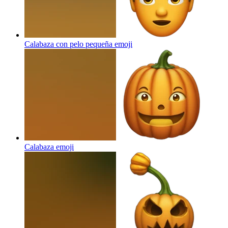
Calabaza con pelo pequeña
emoji
Calabaza
emoji