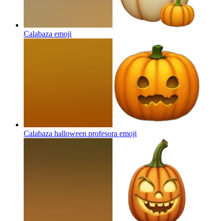
Calabaza
emoji
Calabaza halloween profesora
emoji