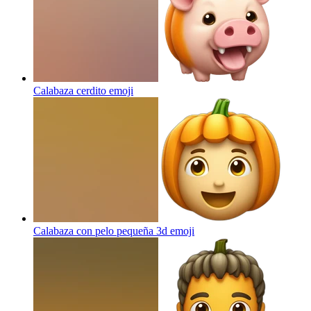
Calabaza cerdito
emoji
Calabaza con pelo pequeña 3d
emoji