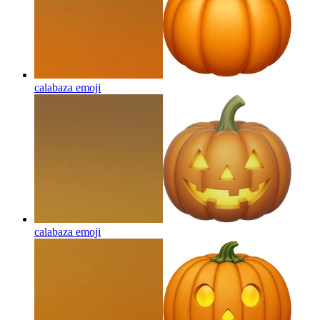
calabaza
emoji
calabaza
emoji