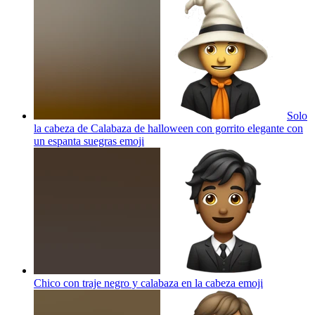
Solo
la cabeza de Calabaza de halloween con gorrito elegante con
un espanta suegras
emoji
Chico con traje negro y calabaza en la cabeza
emoji