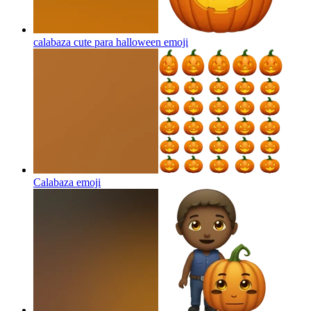
calabaza cute para halloween
emoji
Calabaza
emoji