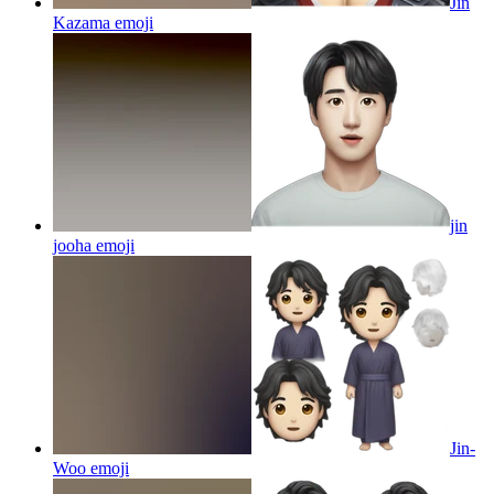
Jin
Kazama
emoji
jin
jooha
emoji
Jin-
Woo
emoji