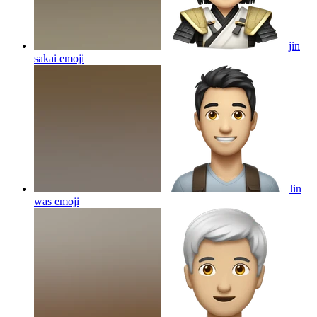
jin
sakai
emoji
Jin
was
emoji