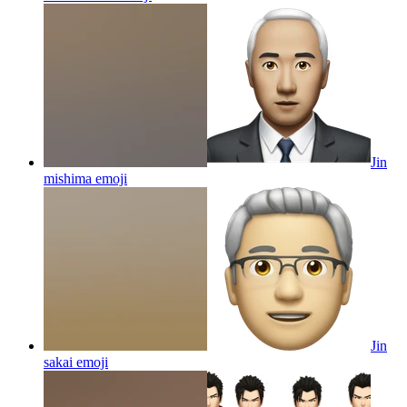
Jin
mishima
emoji
Jin
sakai
emoji