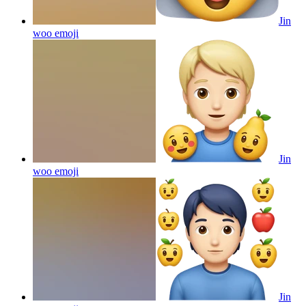
Jin
woo
emoji
Jin
woo
emoji
Jin