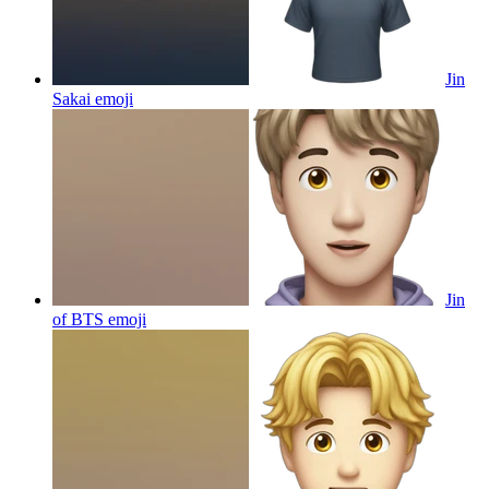
Jin
Sakai
emoji
Jin
of BTS
emoji