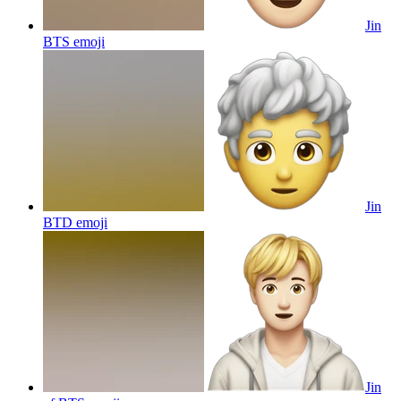
Jin
BTS
emoji
Jin
BTD
emoji
Jin