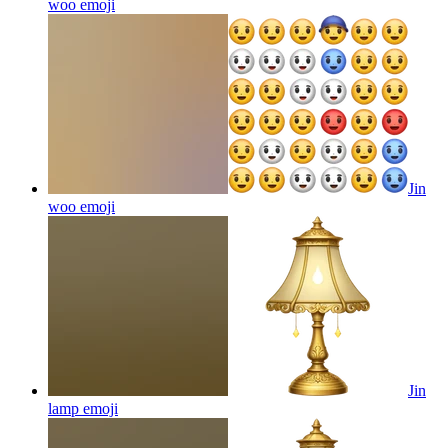
woo
emoji
Jin
woo
emoji
Jin
lamp
emoji