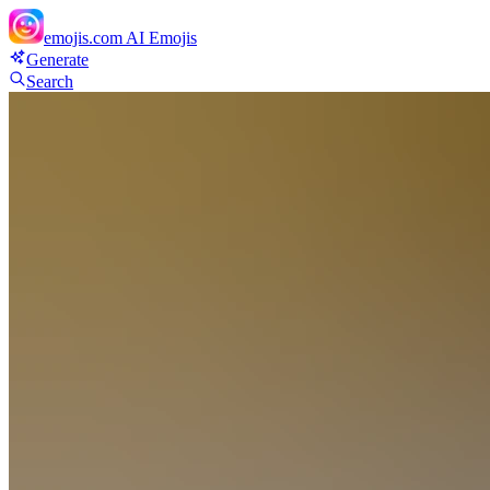
emojis.com
AI Emojis
Generate
Search