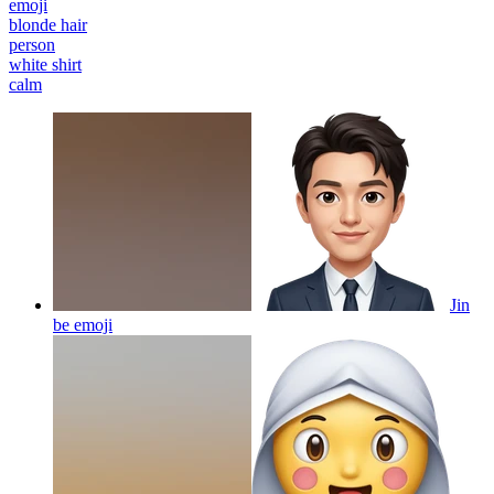
emoji
blonde hair
person
white shirt
calm
Jin
be
emoji