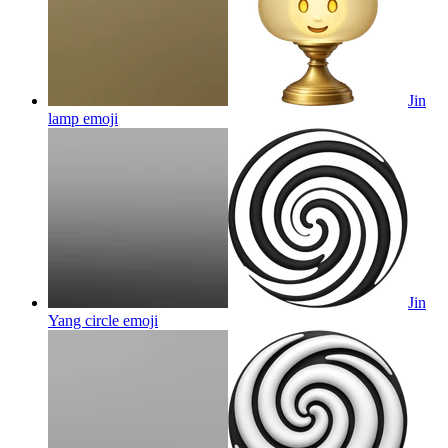
Jin
lamp
emoji
Jin
Yang circle
emoji