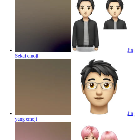
Jin
Sekai
emoji
Jin
yang
emoji