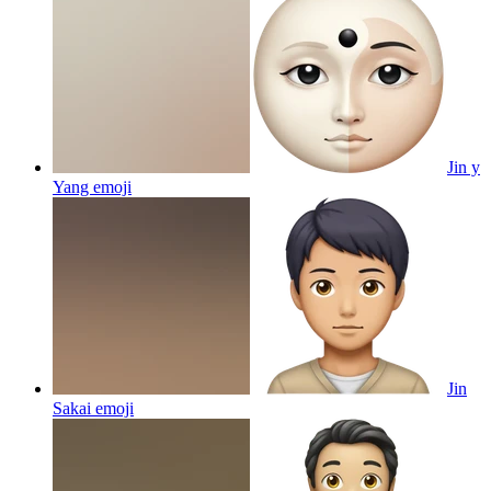
Jin y
Yang
emoji
Jin
Sakai
emoji