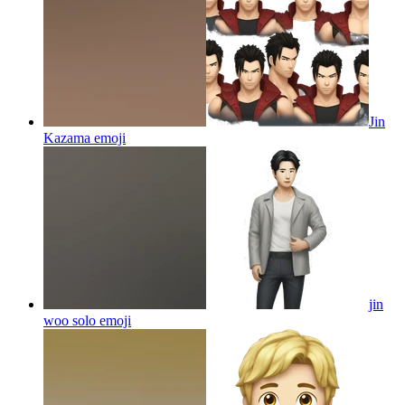
Jin
Kazama
emoji
jin
woo solo
emoji