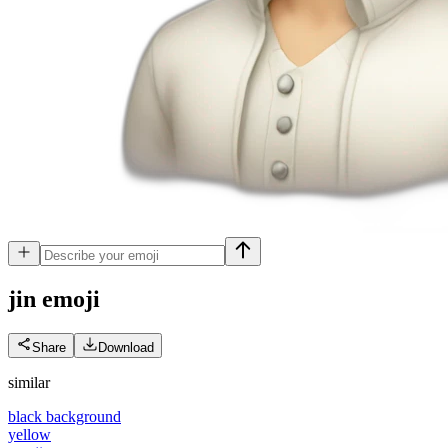
jin
emoji
Share
Download
similar
black background
yellow