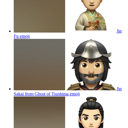
Jin
Fu
emoji
Jin
Sakai from Ghost of Tsushima
emoji