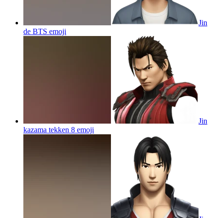
Jin
de BTS
emoji
Jin
kazama tekken 8
emoji