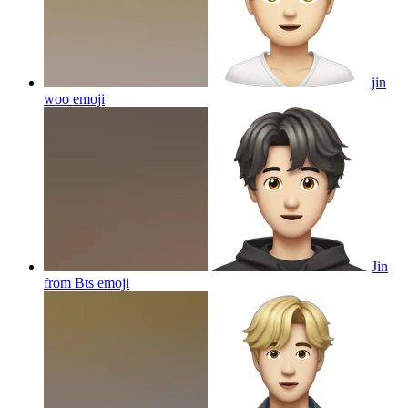
jin
woo
emoji
Jin
from Bts
emoji