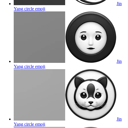
Jin
Yang circle
emoji
Jin
Yang circle
emoji
Jin
Yang circle
emoji