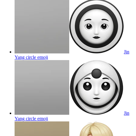
Jin
Yang circle
emoji
Jin
Yang circle
emoji