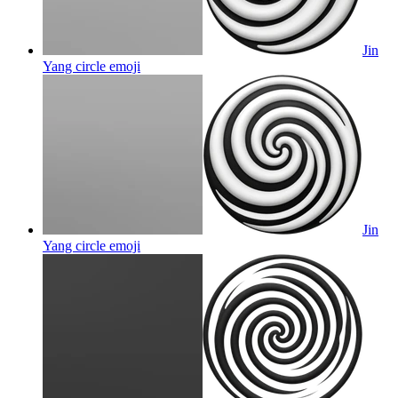
Jin
Yang circle
emoji
Jin
Yang circle
emoji