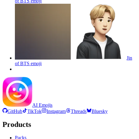
of BTS
emoji
Jin
of BTS
emoji
AI Emojis
GitHub
TikTok
Instagram
Threads
Bluesky
Products
Packs