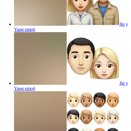
Jin y
Yang
emoji
Jin y
Yang
emoji