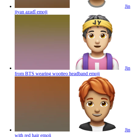
Jin
jiyan azadî
emoji
Jin
from BTS wearing wootteo headband
emoji
Jin
with red hair
emoji