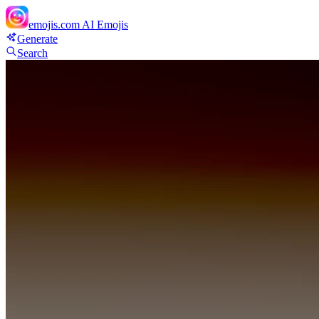
emojis.com
AI Emojis
Generate
Search