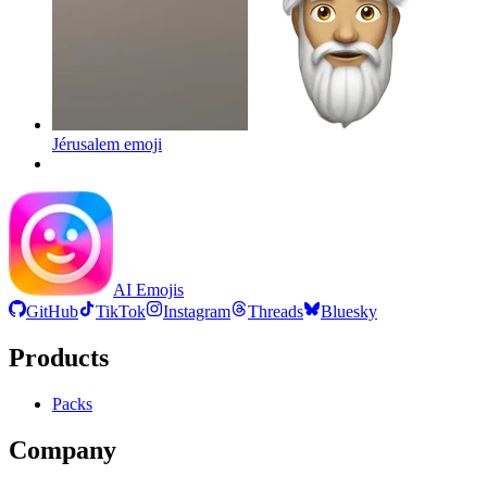
Jérusalem
emoji
AI Emojis
GitHub
TikTok
Instagram
Threads
Bluesky
Products
Packs
Company