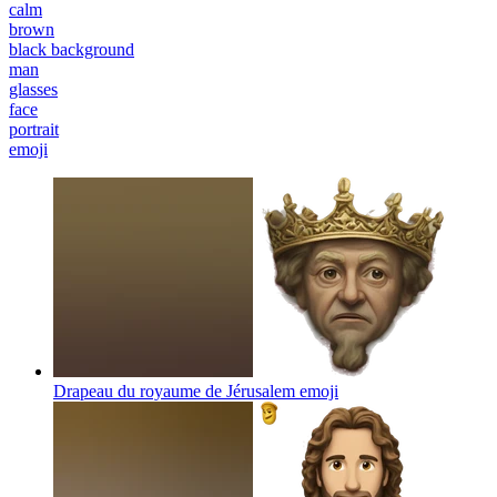
calm
brown
black background
man
glasses
face
portrait
emoji
Drapeau du royaume de Jérusalem
emoji