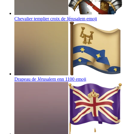
Chevalier templier croix de Jérusalem
emoji
Drapeau de Jérusalem enn 1100
emoji