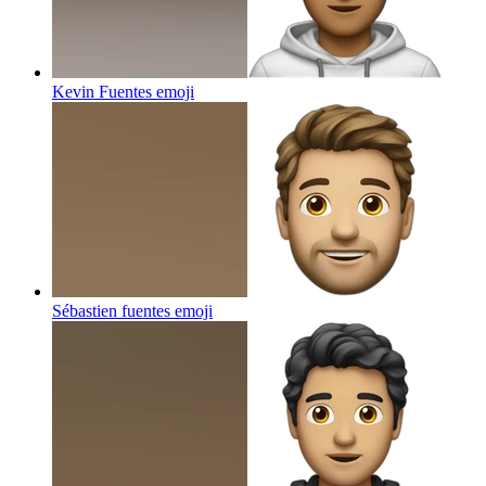
Kevin Fuentes
emoji
Sébastien fuentes
emoji