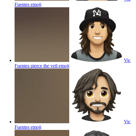
Fuentes
emoji
Vic
Fuentes pierce the veil
emoji
Vic
Fuentes
emoji