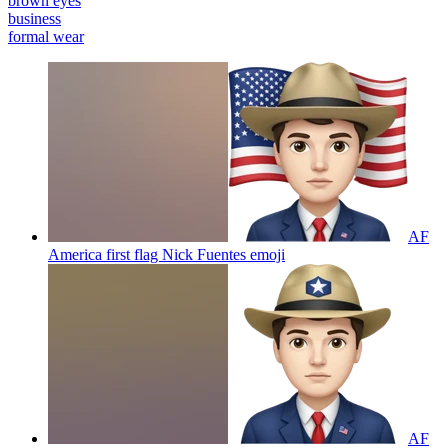
brown eyes
business
formal wear
AF
America first flag Nick Fuentes
emoji
AF