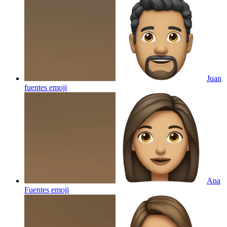
Juan
fuentes
emoji
Ana
Fuentes
emoji