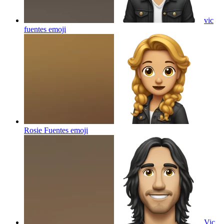
vic
fuentes
emoji
Rosie Fuentes
emoji
Vic