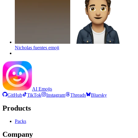
Nicholas fuentes
emoji
AI Emojis
GitHub
TikTok
Instagram
Threads
Bluesky
Products
Packs
Company