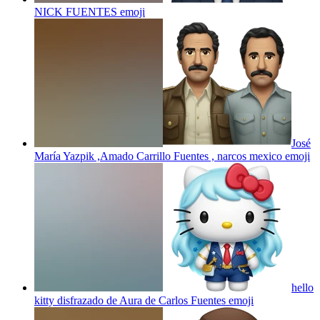
NICK FUENTES
emoji
José
María Yazpik ,Amado Carrillo Fuentes , narcos mexico
emoji
hello
kitty disfrazado de Aura de Carlos Fuentes
emoji