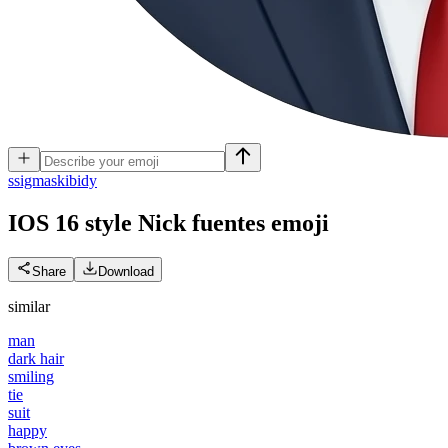
s
sigmaskibidy
IOS 16 style Nick fuentes
emoji
Share
Download
similar
man
dark hair
smiling
tie
suit
happy