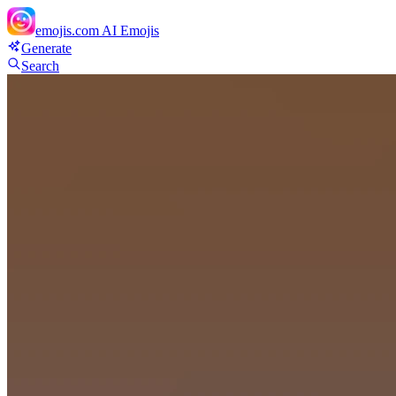
emojis.com
AI Emojis
Generate
Search