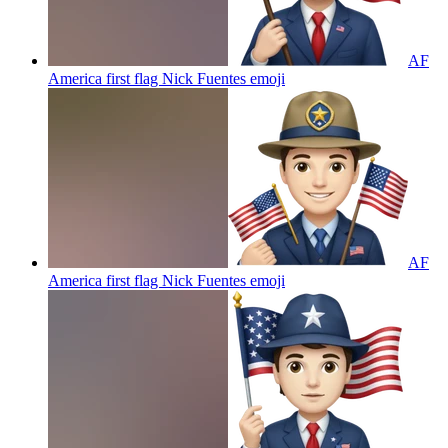
AF
America first flag Nick Fuentes
emoji
AF
America first flag Nick Fuentes
emoji