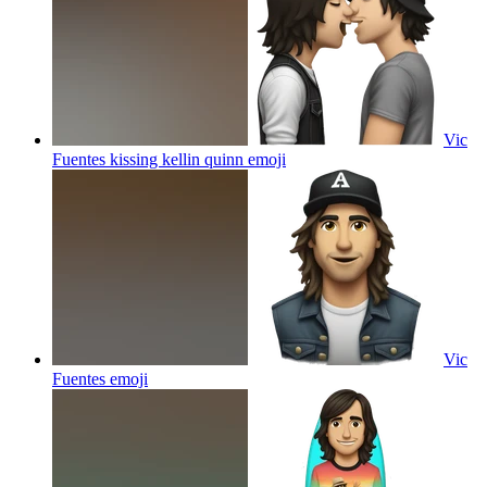
Vic
Fuentes kissing kellin quinn
emoji
Vic
Fuentes
emoji