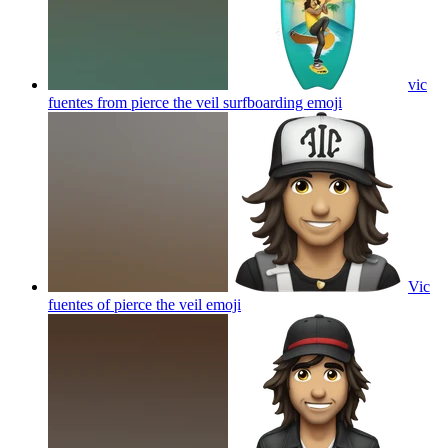
vic
fuentes from pierce the veil surfboarding
emoji
Vic
fuentes of pierce the veil
emoji