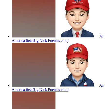
AF
America first flag Nick Fuentes
emoji
AF
America first flag Nick Fuentes
emoji