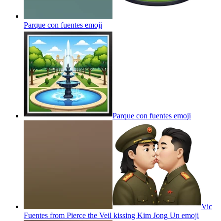
Parque con fuentes
emoji
Parque con fuentes
emoji
Vic
Fuentes from Pierce the Veil kissing Kim Jong Un
emoji