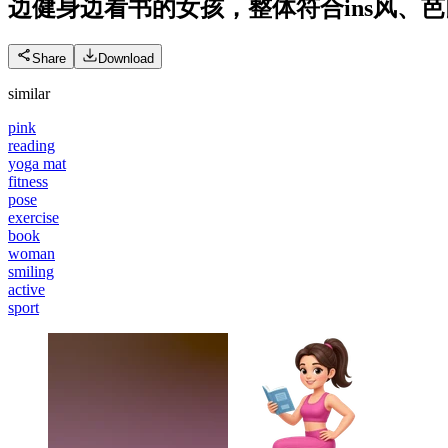
边健身边看书的女孩，整体符合ins风、
Share
Download
similar
pink
reading
yoga mat
fitness
pose
exercise
book
woman
smiling
active
sport