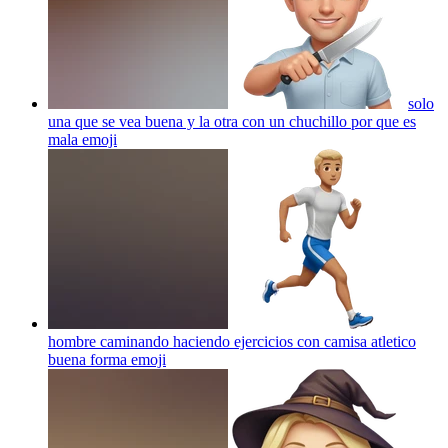
solo
una que se vea buena y la otra con un chuchillo por que es
mala
emoji
hombre caminando haciendo ejercicios con camisa atletico
buena forma
emoji