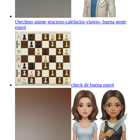
Oteclimo anime gracioso-calefactor-viajero- buena gente
emoji
check de buena
emoji