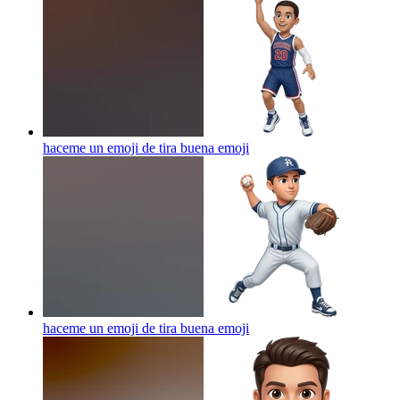
haceme un emoji de tira buena
emoji
haceme un emoji de tira buena
emoji