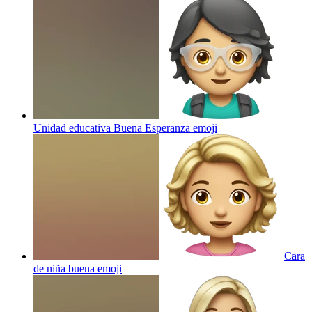
Unidad educativa Buena Esperanza
emoji
Cara
de niña buena
emoji