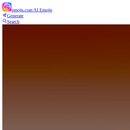
emojis.com
AI Emojis
Generate
Search