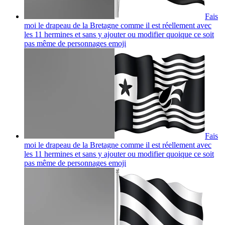
Fais
moi le drapeau de la Bretagne comme il est réellement avec
les 11 hermines et sans y ajouter ou modifier quoique ce soit
pas même de personnages
emoji
Fais
moi le drapeau de la Bretagne comme il est réellement avec
les 11 hermines et sans y ajouter ou modifier quoique ce soit
pas même de personnages
emoji