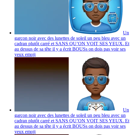
Un
garçon noir avec des lunettes de soleil un peu bleu avec un
cadran plutôt carré et SANS QU’ON VOIT SES YEUX. Et
au dessus de sa tête il y a écrit BOUSs on dois pas voir ses
yeux
emoji
Un
garçon noir avec des lunettes de soleil un peu bleu avec un
cadran plutôt carré et SANS QU’ON VOIT SES YEUX. Et
au dessus de sa tête il y a écrit BOUSs on dois pas voir ses
yeux
emoji