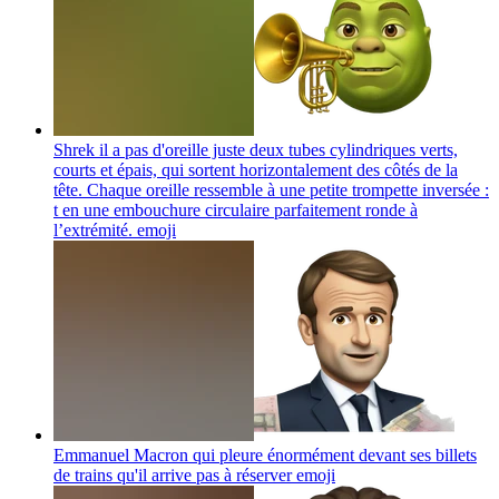
Shrek il a pas d'oreille juste deux tubes cylindriques verts,
courts et épais, qui sortent horizontalement des côtés de la
tête. Chaque oreille ressemble à une petite trompette inversée :
t en une embouchure circulaire parfaitement ronde à
l’extrémité.
emoji
Emmanuel Macron qui pleure énormément devant ses billets
de trains qu'il arrive pas à réserver
emoji