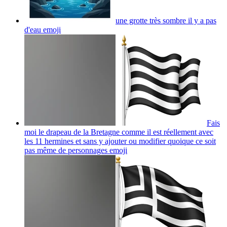
une grotte très sombre il y a pas
d'eau
emoji
Fais
moi le drapeau de la Bretagne comme il est réellement avec
les 11 hermines et sans y ajouter ou modifier quoique ce soit
pas même de personnages
emoji