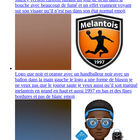
bouche avec beaucoup de fumé et un effet vraiment voyant
sur son visage qu’il n’est pas dans son état normal
emoji
Logo que noir et orange avec un handballeur noir avec un
ballon dans la main gauche le logo a une forme de blason je
ne veux pas que le joueur saute je veux aussi qu’il soit marqué
melantois en grand en haut et aussi 1997 en bas et des fines
bordures et pas de blanc
emoji