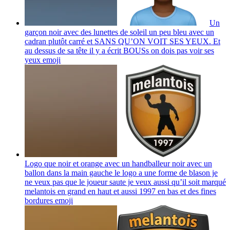
Un
garçon noir avec des lunettes de soleil un peu bleu avec un
cadran plutôt carré et SANS QU’ON VOIT SES YEUX. Et
au dessus de sa tête il y a écrit BOUSs on dois pas voir ses
yeux
emoji
Logo que noir et orange avec un handballeur noir avec un
ballon dans la main gauche le logo a une forme de blason je
ne veux pas que le joueur saute je veux aussi qu’il soit marqué
melantois en grand en haut et aussi 1997 en bas et des fines
bordures
emoji