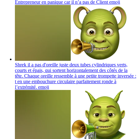
Entrepreneur en panique car il n’a pas de Client
emoji
Shrek il a pas d'oreille juste deux tubes cylindriques verts,
courts et épais, qui sortent horizontalement des côtés de la
tête. Chaque oreille ressemble à une petite trompette inversée :
t en une embouchure circulaire parfaitement ronde à
l’extrémité.
emoji