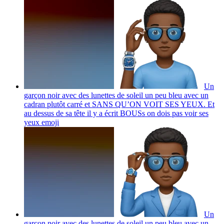
Un
garçon noir avec des lunettes de soleil un peu bleu avec un
cadran plutôt carré et SANS QU’ON VOIT SES YEUX. Et
au dessus de sa tête il y a écrit BOUSs on dois pas voir ses
yeux
emoji
Un
garçon noir avec des lunettes de soleil un peu bleu avec un