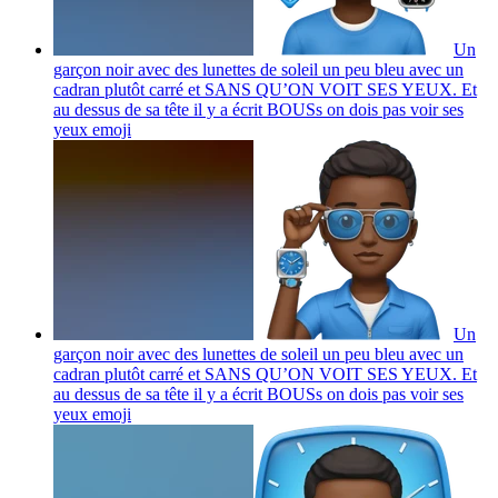
Un
garçon noir avec des lunettes de soleil un peu bleu avec un
cadran plutôt carré et SANS QU’ON VOIT SES YEUX. Et
au dessus de sa tête il y a écrit BOUSs on dois pas voir ses
yeux
emoji
Un
garçon noir avec des lunettes de soleil un peu bleu avec un
cadran plutôt carré et SANS QU’ON VOIT SES YEUX. Et
au dessus de sa tête il y a écrit BOUSs on dois pas voir ses
yeux
emoji