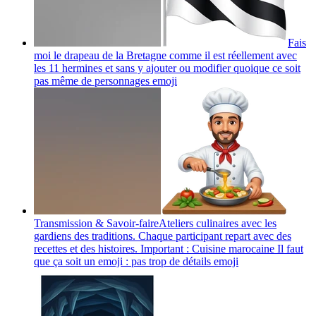
Fais
moi le drapeau de la Bretagne comme il est réellement avec
les 11 hermines et sans y ajouter ou modifier quoique ce soit
pas même de personnages
emoji
Transmission & Savoir-faireAteliers culinaires avec les
gardiens des traditions. Chaque participant repart avec des
recettes et des histoires. Important : Cuisine marocaine Il faut
que ça soit un emoji : pas trop de détails
emoji