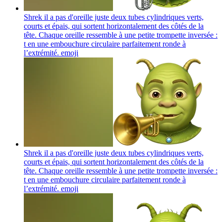
Shrek il a pas d'oreille juste deux tubes cylindriques verts,
courts et épais, qui sortent horizontalement des côtés de la
tête. Chaque oreille ressemble à une petite trompette inversée :
t en une embouchure circulaire parfaitement ronde à
l’extrémité.
emoji
Shrek il a pas d'oreille juste deux tubes cylindriques verts,
courts et épais, qui sortent horizontalement des côtés de la
tête. Chaque oreille ressemble à une petite trompette inversée :
t en une embouchure circulaire parfaitement ronde à
l’extrémité.
emoji