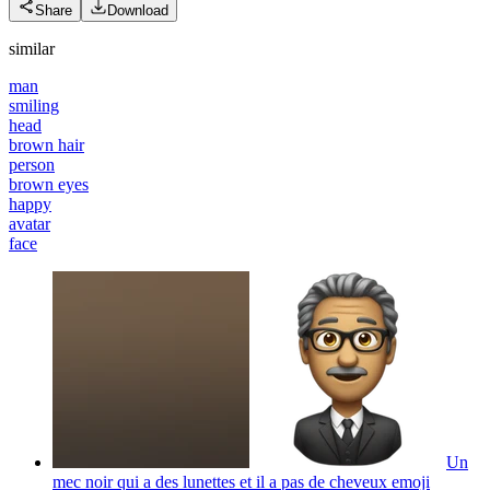
Share
Download
similar
man
smiling
head
brown hair
person
brown eyes
happy
avatar
face
Un
mec noir qui a des lunettes et il a pas de cheveux
emoji