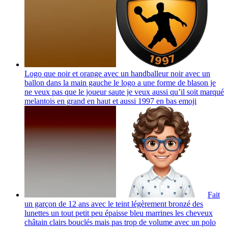
Logo que noir et orange avec un handballeur noir avec un
ballon dans la main gauche le logo a une forme de blason je
ne veux pas que le joueur saute je veux aussi qu’il soit marqué
melantois en grand en haut et aussi 1997 en bas
emoji
Fait
un garçon de 12 ans avec le teint légèrement bronzé des
lunettes un tout petit peu épaisse bleu marrines les cheveux
châtain clairs bouclés mais pas trop de volume avec un polo