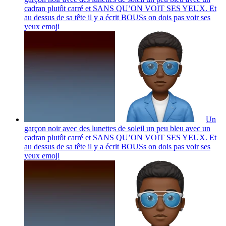
cadran plutôt carré et SANS QU’ON VOIT SES YEUX. Et
au dessus de sa tête il y a écrit BOUSs on dois pas voir ses
yeux
emoji
Un
garçon noir avec des lunettes de soleil un peu bleu avec un
cadran plutôt carré et SANS QU’ON VOIT SES YEUX. Et
au dessus de sa tête il y a écrit BOUSs on dois pas voir ses
yeux
emoji