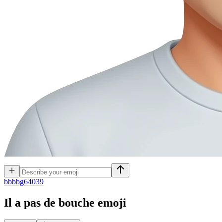
b
bbbg64039
Il a pas de bouche
emoji