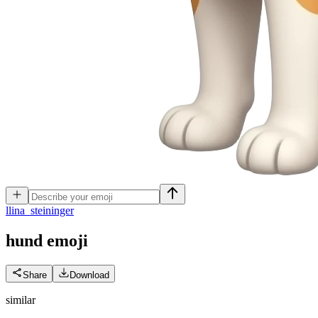
l
lina_steininger
hund
emoji
Share
Download
similar