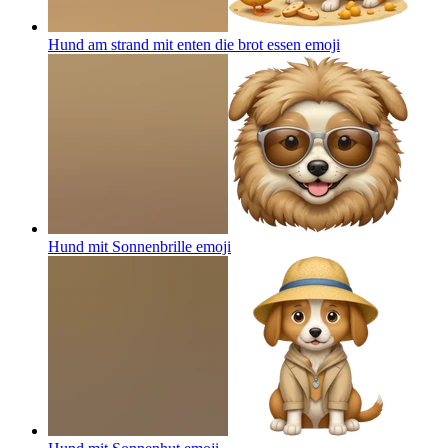
Hund am strand mit enten die brot essen
emoji
Hund mit Sonnenbrille
emoji