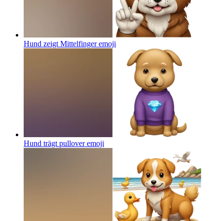
Hund zeigt Mittelfinger
emoji
Hund trägt pullover
emoji