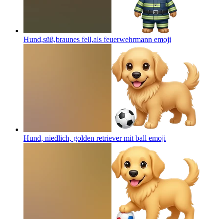
Hund,süß,braunes fell,als feuerwehrmann
emoji
Hund, niedlich, golden retriever mit ball
emoji