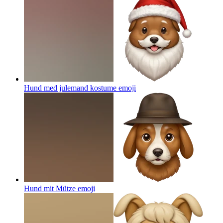
Hund med julemand kostume
emoji
Hund mit Mütze
emoji