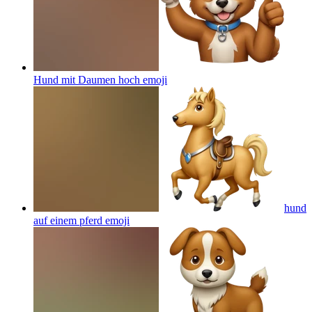
Hund mit Daumen hoch
emoji
hund
auf einem pferd
emoji