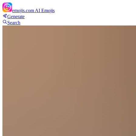
emojis.com
AI Emojis
Generate
Search