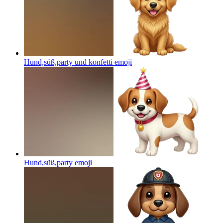
Hund,süß,party und konfetti
emoji
Hund,süß,party
emoji