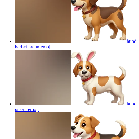
hund
barbet braun
emoji
hund
ostern
emoji