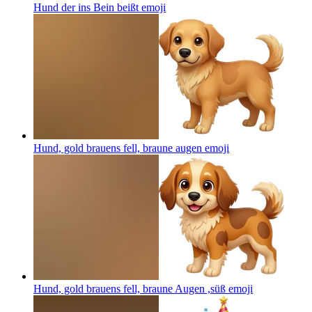
Hund der ins Bein beißt
emoji
Hund, gold brauens fell, braune augen
emoji
Hund, gold brauens fell, braune Augen ,süß
emoji