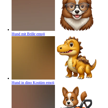
Hund mit Brille
emoji
Hund in dino Kostüm
emoji