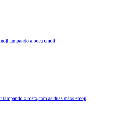
moji tampando a boca
emoji
r tampando o rosto,com as duas mãos
emoji