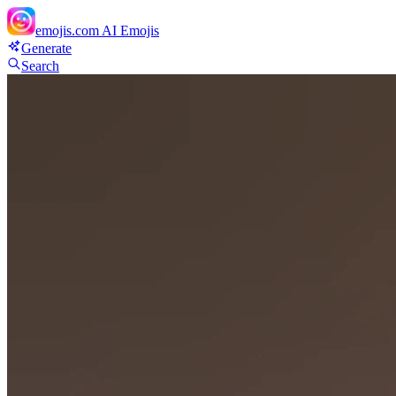
emojis.com
AI Emojis
Generate
Search