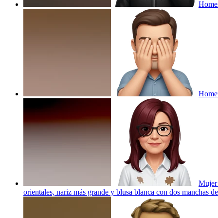
Homem
Homem
Mujer 
orientales, nariz más grande y blusa blanca con dos manchas de