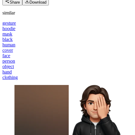
Share
Download
similar
gesture
hoodie
mask
black
human
cover
face
person
object
hand
clothing