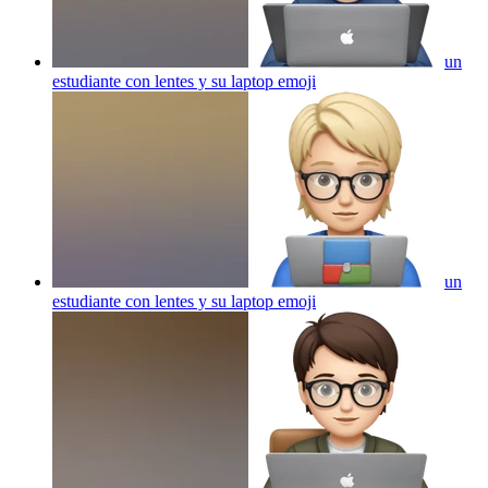
un
estudiante con lentes y su laptop
emoji
un
estudiante con lentes y su laptop
emoji