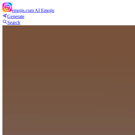
emojis.com
AI Emojis
Generate
Search