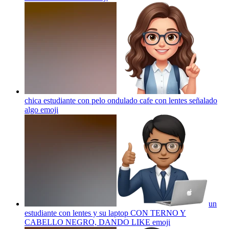
chica estudiante con pelo ondulado cafe con lentes señalado
algo
emoji
un
estudiante con lentes y su laptop CON TERNO Y
CABELLO NEGRO, DANDO LIKE
emoji