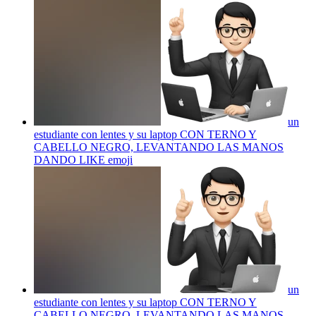
un
estudiante con lentes y su laptop CON TERNO Y
CABELLO NEGRO, LEVANTANDO LAS MANOS
DANDO LIKE
emoji
un
estudiante con lentes y su laptop CON TERNO Y
CABELLO NEGRO, LEVANTANDO LAS MANOS