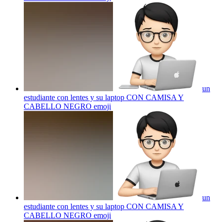
un
estudiante con lentes y su laptop CON CAMISA Y
CABELLO NEGRO
emoji
un
estudiante con lentes y su laptop CON CAMISA Y
CABELLO NEGRO
emoji