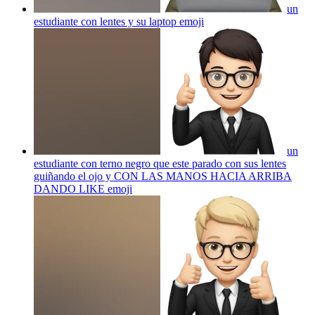
un
estudiante con lentes y su laptop
emoji
un
estudiante con terno negro que este parado con sus lentes
guiñando el ojo y CON LAS MANOS HACIA ARRIBA
DANDO LIKE
emoji