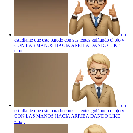
un
estudiante que este parado con sus lentes guiñando el ojo y
CON LAS MANOS HACIA ARRIBA DANDO LIKE
emoji
un
estudiante que este parado con sus lentes guiñando el ojo y
CON LAS MANOS HACIA ARRIBA DANDO LIKE
emoji