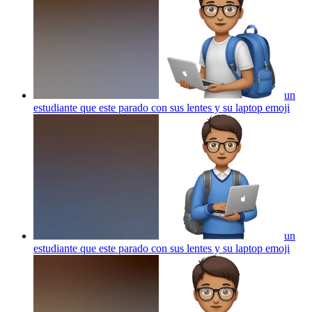
un
estudiante que este parado con sus lentes y su laptop
emoji
un
estudiante que este parado con sus lentes y su laptop
emoji