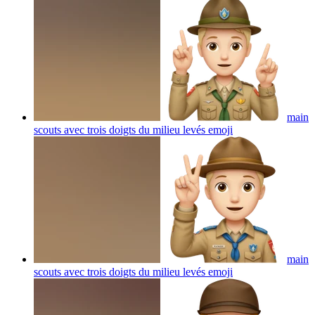
main
scouts avec trois doigts du milieu levés
emoji
main
scouts avec trois doigts du milieu levés
emoji