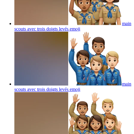
main
scouts avec trois doigts levés
emoji
main
scouts avec trois doigts levés
emoji