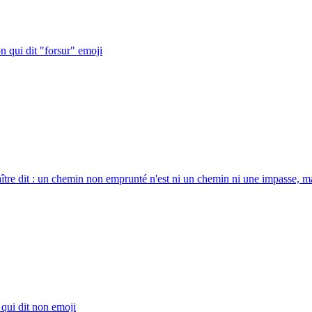
 qui dit "forsur"
emoji
tre dit : un chemin non emprunté n'est ni un chemin ni une impasse, mais
qui dit non
emoji