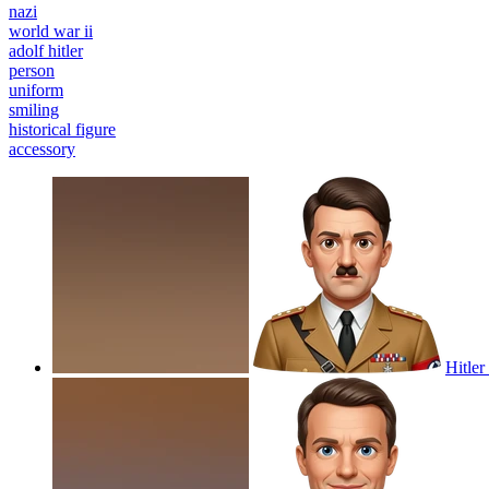
nazi
world war ii
adolf hitler
person
uniform
smiling
historical figure
accessory
Hitler