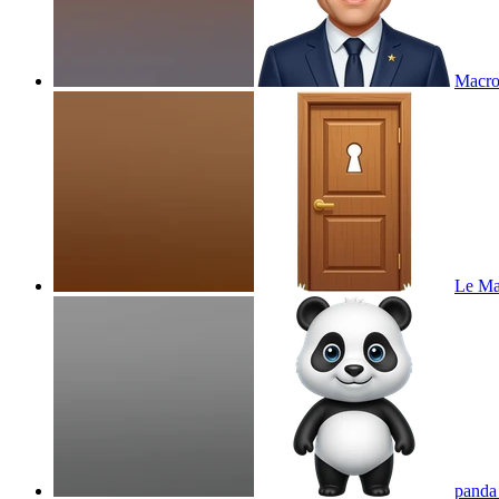
Macron
Le Maî
panda 