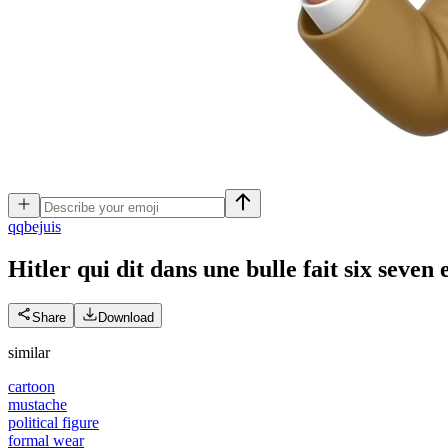
q
qbejuis
Hitler qui dit dans une bulle fait six seven
Share
Download
similar
cartoon
mustache
political figure
formal wear