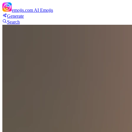
emojis.com
AI Emojis
Generate
Search