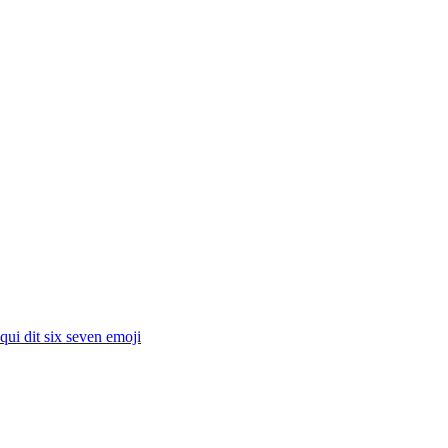
 qui dit six seven
emoji