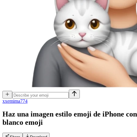
x
xemima774
Haz una imagen estilo emoji de iPhone con
blanco
emoji