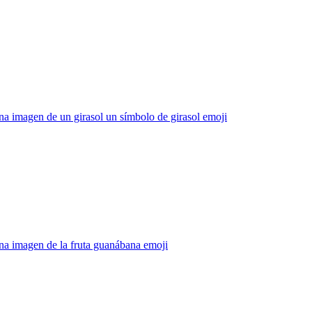
a imagen de un girasol un símbolo de girasol
emoji
na imagen de la fruta guanábana
emoji