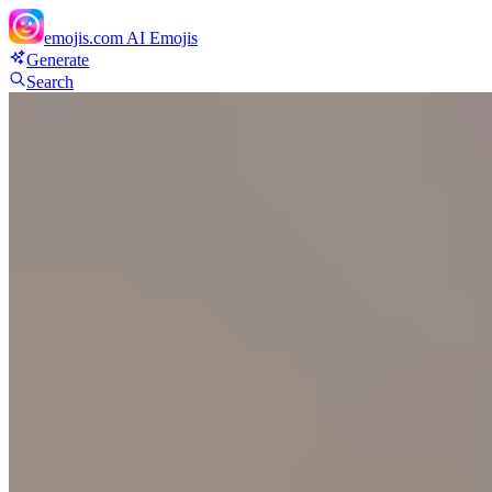
emojis.com
AI Emojis
Generate
Search