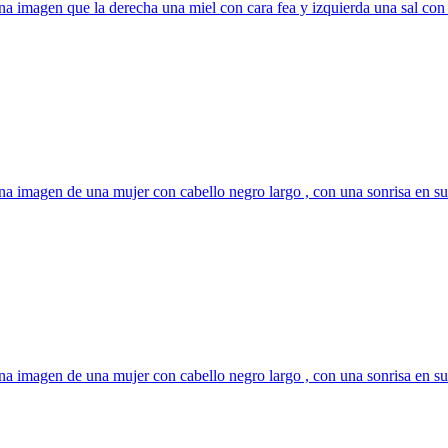
a imagen que la derecha una miel con cara fea y izquierda una sal con 
a imagen de una mujer con cabello negro largo , con una sonrisa en su 
a imagen de una mujer con cabello negro largo , con una sonrisa en su 